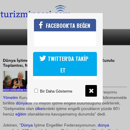
FACEBOOK'TA BEĞEN
SON DAKİKA
KATEGORİLER
İŞİTME ENGELLİLER NİPPON OTELDE
TWITTER'DA TAKİP
Dünya İşitme Engelliler Federasyonu 94. Yönetim Kurulu
Toplantısı, Nippon Oteli'nde başladı
ET
25 Mart 2010 / 15:45
TURİZMİN SESİ
Bir Daha Gösterme
Dünya
İşitme Engelliler Federasyonu
Yönetim
Kurulu Başkanı Markku Jokinen, kesin olarak bilinmemekle
birlikte
dünya
da 75 milyon işitme engelli bulunduğunu belirterek,
"Gelişmekte olan
ülke
lerdeki işitme engelli çocukların yüzde 80'i
henüz
eğitim
olanaklarına kavuşamamış durumda" dedi.
Jokinen, "
Dünya
İşitme Engelliler Federasyonunun,
dünya