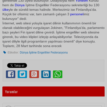
genelinde 130 üyesi bulunuyor. Dolayısıyla hem
Yönetim
Kurulu
hem de
Dünya
İşitme Engelliler Federasyonu sekreterliği bu 130
ülke
yle de sürekli temas halinde. Merkezimiz ise Finlandiya'da.
Küçük bir ofisimiz var, tam zamanlı çalışan 3
personel
imiz
bulunuyor" dedi.
İnternet, web sitesi yoluyla işaret dilinin kullanımının önemli bir
olanak olabileceğini vurgulayan Jokinen, "Finlandiya'da, parlamento
bazı şeyleri Fin işaret diline çevirdi. İşitme engelliler web sitesine
girerek, bu video klipleri izleyip anlayabiliyorlar. Televizyonda da
işaret diliyle ilgili programların yapılması önemli" diye konuştu.
Toplantı, 28 Mart tarihinde sona erecek
Etiketler:
Dünya İşitme Engelliler Federasyonu
Yorumlar