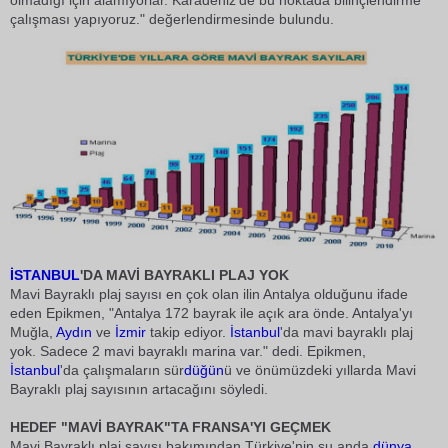
olmadığı için alamıyorlar. Karadeniz'de bu noktada bilinçlendirme
çalışması yapıyoruz." değerlendirmesinde bulundu.
İSTANBUL
'DA MAVİ BAYRAKLI PLAJ YOK
Mavi Bayraklı plaj sayısı en çok olan ilin Antalya olduğunu ifade
eden Epikmen, "Antalya 172 bayrak ile açık ara önde. Antalya'yı
Muğla,
Aydın
ve
İzmir
takip ediyor.
İstanbul
'da mavi bayraklı plaj
yok. Sadece 2 mavi bayraklı marina var." dedi. Epikmen,
İstanbul
'da çalışmaların sür
düğün
ü ve önümüzdeki yıllarda Mavi
Bayraklı plaj sayısının artacağını söyledi.
HEDEF "MAVİ BAYRAK"TA FRANSA'YI GEÇMEK
Mavi Bayraklı plaj sayısı bakımından Türkiye'nin şu anda
dünya