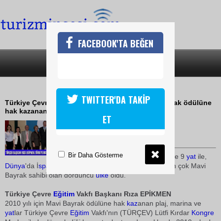
FACEBOOK'TA BEĞEN
SON DAKİKA
KATEGORİLER
MAVİ BAYRAKLI PLAJLAR AÇIKLANDI
TWITTER'DA TAKİP
Türkiye Çevre Eğitim Vakfı, 2010 yılı için Mavi Bayrak ödülüne
hak kazanan plaj, marina ve yatları açıkladı
ET
10 Mayıs 2010 / 17:30
TURİZMİN SESİ
Bir Daha Gösterme
Türkiye 314 plaj, 14 marina ve 9
yat
ile,
Dünya
'da İ
spa
nya,
Yunanistan
ve Fransa'dan sonra en çok Mavi
Bayrak sahibi olan dördüncü
ülke
oldu.
Türkiye Çevre
Eğitim
Vakfı Başkanı Rıza EPİKMEN
2010 yılı için Mavi Bayrak ödülüne hak
kaz
anan plaj, marina ve
yat
lar Türkiye Çevre
Eğitim
Vakfı'nın (TÜRÇEV) Lütfi Kırdar
Kongre