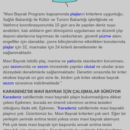
"Mavi Bayrak Programı kapsamında
plajlar
ın kriterlere uygunluğu;
Sağlık Bakanlığı ile Kültür ve Turizm Bakanlığı işbirliğinde ve
Vakfımız koordinasyonunda 15 gün ara ile yapılan deniz suyu
analizleri, katı atıkların geri dönüşümü uygulaması ve düzenli çöp
deponi alanlarına taşınması ile cankurtaran, güvenli
yüzme
alanı,
engelliler için olanaklar, çevre bilinçlendirme etkinlikleri konularında
plajlar
için 32, marinalar için 24 kriterli denetlemeler ile
sağlanmaktadır.
Mavi Bayrak ödüllü plaj, marina ve
yat
larda standardın korunması,
yaz
sezon
unda ve
sezon
öncesinde yapılan
ulusal
ve uluslar arası
düzeydeki denetimlerle sağlanmaktadır. Denetim sırasında bir kriter
eksikse bayrak on gün süre ile, birden çok kriter eksikse bayrak
sezon
süresince indirilmektedir."
KARADENİZ'DE MAVİ BAYRAK İÇİN ÇALIŞMALAR SÜRÜYOR
Karadeniz
sahillerinde mavi bayraklı plajın bulunmadığına dikkat
çeken Epikmen, burada en önemli sıkıntının arıtma tesisleri
olduğunu ifade etti. Epkmen, "
Karadeniz
sahillerinde mavi bayraklı
plajmız yok. Üzüntümüz bu. Mavi Bayrak kriterleri çok sert. Eğer bir
yerleşim yerinde arıtma tesisi yoksa orası mavi bayrak alamıyor.
Pek çok tesis mavi bayrak için başvurdu ancak arıtma tesisi