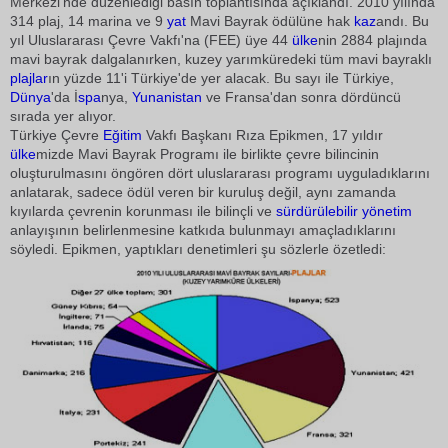
Merkezi'nde düzenlediği basın toplantısında açıklandı. 2010 yılında
314 plaj, 14 marina ve 9
yat
Mavi Bayrak ödülüne hak
kaz
andı. Bu
yıl Uluslararası Çevre Vakfı'na (FEE) üye 44
ülke
nin 2884 plajında
mavi bayrak dalgalanırken, kuzey yarımküredeki tüm mavi bayraklı
plajlar
ın yüzde 11'i Türkiye'de yer alacak. Bu sayı ile Türkiye,
Dünya
'da İ
spa
nya,
Yunanistan
ve Fransa'dan sonra dördüncü
sırada yer alıyor.
Türkiye Çevre
Eğitim
Vakfı Başkanı Rıza Epikmen, 17 yıldır
ülke
mizde Mavi Bayrak Programı ile birlikte çevre bilincinin
oluşturulmasını öngören dört uluslararası programı uyguladıklarını
anlatarak, sadece ödül veren bir kuruluş değil, aynı zamanda
kıyılarda çevrenin korunması ile bilinçli ve
sürdürülebilir
yönetim
anlayışının belirlenmesine katkıda bulunmayı amaçladıklarını
söyledi. Epikmen, yaptıkları denetimleri şu sözlerle özetledi: