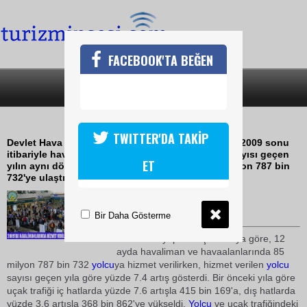
FACEBOOK'TA BEĞEN
SON DAKİKA
KATEGORİLER
2009DA 86 MİLYON YOLCU UÇTU
TWITTER'DA TAKİP
Devlet Hava Meydanları Genel Müdürlüğü (DHMİ), 2009 sonu
itibariyle havaalanlarından hizmet verilen yolcu sayısı geçen
ET
yılın aynı dönemine göre yüzde 7.4 artarak 85 milyon 787 bin
732'ye ulaştığını açıkladı
09 Ocak 2010 / 10:59
TURİZMİN SESİ
Bir Daha Gösterme
DHMİ'den yapılan açıklamaya göre, 12
ayda havaliman ve havaalanlarında 85
milyon 787 bin 732
yolcu
ya hizmet verilirken, hizmet verilen
yolcu
sayısı geçen yıla göre yüzde 7.4 artış gösterdi. Bir önceki yıla göre
uçak trafiği iç hatlarda yüzde 7.6 artışla 415 bin 169'a, dış hatlarda
yüzde 3.6 artışla 368 bin 862'ye yükseldi.
Yolcu
ve uçak trafiğindeki