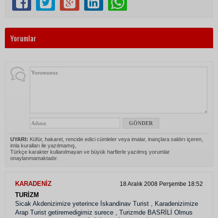
Yorumlar
UYARI:
Küfür, hakaret, rencide edici cümleler veya imalar, inançlara saldırı içeren,
imla kuralları ile yazılmamış,
Türkçe karakter kullanılmayan ve büyük harflerle yazılmış yorumlar
onaylanmamaktadır.
KARADENİZ
18 Aralık 2008 Perşembe 18:52
TURİZM
Sicak Akdenizimize yeterince İskandinav Turist , Karadenizimize
Arap Turist getiremedigimiz surece , Turizmde BASRİLİ Olmus