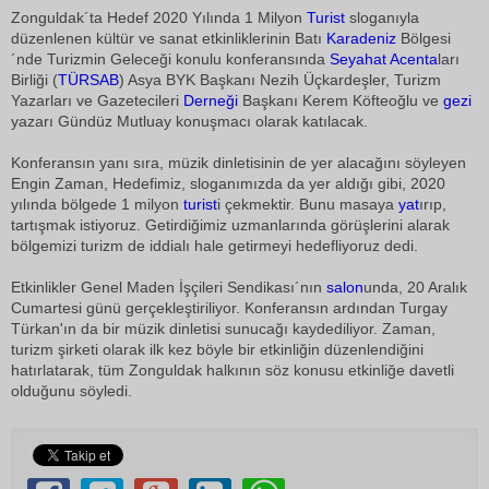
Zonguldak´ta Hedef 2020 Yılında 1 Milyon
Turist
 sloganıyla
düzenlenen kültür ve sanat etkinliklerinin Batı
Karadeniz
Bölgesi
´nde Turizmin Geleceği konulu konferansında
Seyahat
Acenta
ları
Birliği (
TÜRSAB
) Asya BYK Başkanı Nezih Üçkardeşler, Turizm
Yazarları ve Gazetecileri
Derneği
Başkanı Kerem Köfteoğlu ve
gezi
yazarı Gündüz Mutluay konuşmacı olarak katılacak.
Konferansın yanı sıra, müzik dinletisinin de yer alacağını söyleyen
Engin Zaman, Hedefimiz, sloganımızda da yer aldığı gibi, 2020
yılında bölgede 1 milyon
turist
i çekmektir. Bunu masaya
yat
ırıp,
tartışmak istiyoruz. Getirdiğimiz uzmanlarında görüşlerini alarak
bölgemizi turizm de iddialı hale getirmeyi hedefliyoruz dedi.
Etkinlikler Genel Maden İşçileri Sendikası´nın
salon
unda, 20 Aralık
Cumartesi günü gerçekleştiriliyor. Konferansın ardından Turgay
Türkan'ın da bir müzik dinletisi sunucağı kaydediliyor. Zaman,
turizm şirketi olarak ilk kez böyle bir etkinliğin düzenlendiğini
hatırlatarak, tüm Zonguldak halkının söz konusu etkinliğe davetli
olduğunu söyledi.