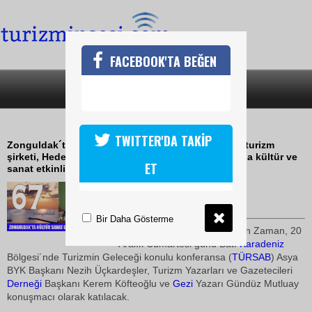
FACEBOOK'TA BEĞEN
SON DAKİKA
KATEGORİLER
2020 YILINDA 1 MİLYON TURİST
TWITTER'DA TAKİP
Zonguldak´ta faaliyet gösteren Gezgin 67 Tur adlı turizm
şirketi, Hedef 2020 yılında 1 milyon turist sloganıyla kültür ve
ET
sanat etkinlikleri düzenledi
17 Aralık 2008 / 17:18
TURİZMİN SESİ
Bir Daha Gösterme
Gezgin 67 Tur'un sahibi Engin Zaman, 20
Aralık Cumartesi günü Batı
Karadeniz
Bölgesi´nde Turizmin Geleceği konulu konferansa (
TÜRSAB
) Asya
BYK Başkanı Nezih Üçkardeşler, Turizm Yazarları ve Gazetecileri
Derneği
Başkanı Kerem Köfteoğlu ve
Gezi
Yazarı Gündüz Mutluay
konuşmacı olarak katılacak.