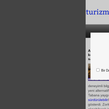
Ana temelind
korundukça, 
sağlıyacak
Bir D
deneyimli bil
yeni alternati
Tabana yaygın 
sürdürülebilir
gösterdi. Zor