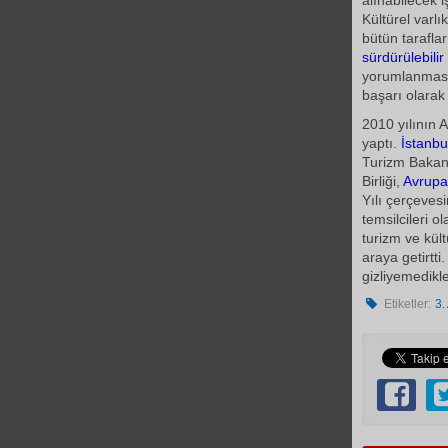
alınabilecek i
Kültürel varlı
bütün taraflar
sürdürülebilir
yorumlanması,
başarı olarak
2010 yılının 
yaptı.
İstanbu
Turizm Bakan
Birliği,
Avrupa 
Yılı çerçeves
temsilcileri 
turizm ve kült
araya getirtti
gizliyemedikle
Etiketler:
3.