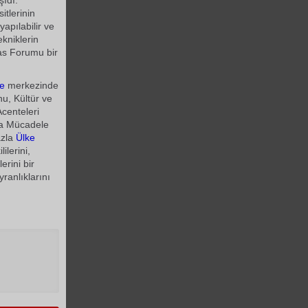
şıdı.
itlerinin
yapılabilir ve
kniklerin
as Forumu bir
e
merkezinde
u, Kültür ve
Acenteleri
yla Mücadele
azla
Ülke
lilerini,
erini bir
yranlıklarını