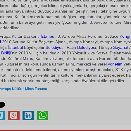
şbirliği, forumun çıtasını yükselterek etkisini daha da büyük boyutlara ta
kların bulunduğu, gerçekçi bilimsel yaklaşımlarla, gerçekçi meselenin kes
ını anlamaya ihtiyac duyduğu alanlarının geliştirilmesi, tekniğine uygun 
olması, Kültürel miras konusunda değişen uygulamalar, yöntemler ve te
Bunların bir araya getirilmesiyle Çözüme giden 3. Avrupa Kültürel Mir
 addedilmeli.
Avrupa Kültür Başkenti
İstanbul
, 3. Avrupa Miras Forumu, Sütlüce
Kongr
l
2010 Avrupa Kültür Başkenti Ajansı, Avrupa Konseyi, Avrupa Komisyon
lığı,
İstanbul
Büyükşehir
Belediye
si, Fatih
Belediye
si, Türkiye
Seyahat
Birliği
'nin 2010 yılı için belirlediği 2010 Yoksulluk ve Sosyal Dışlanma
inde Kültürel Miras, Katılım ve Zenginlik temasını alan Forum, 50 den f
olan kültürel miras konusunda uzmanlarını, merkezi ve yerel
yönetim
yetki
ür endüstrisindeki temsilcilerini, akemisyenleri, araştırmacıları, STK üyel
. Katılımcılar son gün kentin tarihi kültürel mekanlarını ziyaret ederek ha
ri bu tılsımlı şehrin muhteşemliği karşısında övgülerini dile getirdiler.
 Avrupa Kültürel Miras Forumu