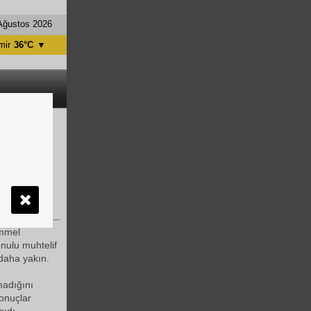
Ağustos 2026
mir
36°C
▼
tanbul
31°C
ntalya
36°C
nkara
28°C
l miras
ayda
emmel
nulu muhtelif
 daha yakın.
lmadığını
sonuçlar