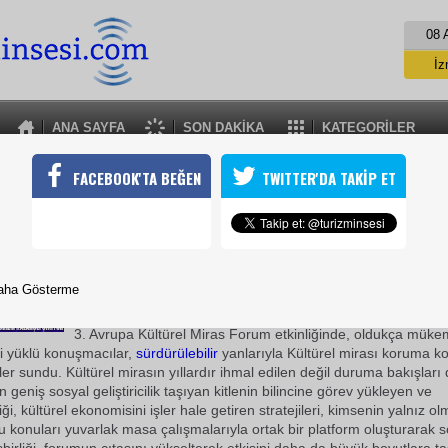
08 
İz
İs
A
ANA SAYFA
SON DAKİKA
KATEGORİLER
A
3.AVRUPA KÜLTÜREL MİRAS FORUMU
FACEBOOK'TA BEĞEN
TWITTER'DA TAKİP ET
e Ülkenin değil tüm insanlığın ortak mirası olarak görülen kültüre
daha çok ziyaretçi çekecek, Ülke turizmi dolayısıyla ekonomisi f
07 Ekim 2010 / 14:00
aha Gösterme
TURİZMİN SESİ-YILMAZ PARLAR
3. Avrupa Kültürel Miras Forum etkinliğinde, oldukça mük
gi yüklü konuşmacılar,
sürdürülebilir
yanlarıyla Kültürel mirası koruma ko
fler sundu. Kültürel mirasın yıllardır ihmal edilen değil duruma bakışları
geniş sosyal geliştiricilik taşıyan kitlenin bilincine görev yükleyen ve
liği, kültürel ekonomisini işler hale getiren stratejileri, kimsenin yalnız o
lu konuları yuvarlak masa çalışmalarıyla ortak bir platform oluşturarak 