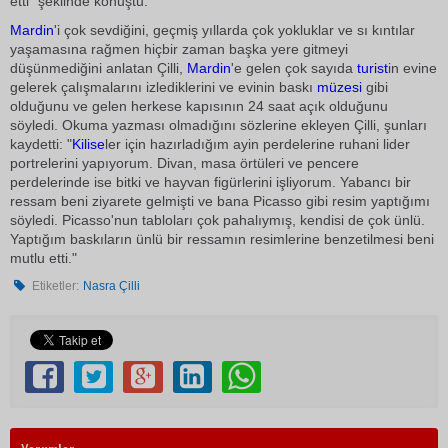
etti" şeklinde konuştu.
Mardin
'i çok sevdiğini, geçmiş yıllarda çok yokluklar ve sı kıntılar
yaşamasına rağmen hiçbir zaman başka yere gitmeyi
düşünmediğini anlatan Çilli,
Mardin
'e gelen çok sayıda
turist
in evine
gelerek çalışmalarını izlediklerini ve evinin baskı
müzesi
gibi
olduğunu ve gelen herkese kapısının 24 saat açık olduğunu
söyledi. Okuma yazması olmadığını sözlerine ekleyen Çilli, şunları
kaydetti: "
Kilise
ler için hazırladığım ayin perdelerine ruhani lider
portrelerini yapıyorum. Divan, masa örtüleri ve pencere
perdelerinde ise bitki ve hayvan figürlerini işliyorum. Yabancı bir
ressam beni ziyarete gelmişti ve bana Picasso gibi resim yaptığımı
söyledi. Picasso'nun tabloları çok pahalıymış, kendisi de çok ünlü.
Yaptığım baskıların ünlü bir ressamın resimlerine benzetilmesi beni
mutlu etti."
Etiketler:
Nasra Çilli