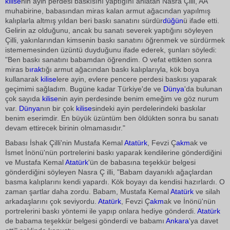
kilise
nin ayin perdesi baskısını yaptığını anlatan Nasra Çilli, AA
muhabirine, babasından miras kalan armut ağacından yapılmış
kalıplarla altmış yıldan beri baskı sanatını sürdür
düğün
ü ifade etti.
Gelirin az olduğunu, ancak bu sanatı severek yaptığını söyleyen
Çilli, yakınlarından kimsenin baskı sanatını öğrenmek ve sürdürmek
istememesinden üzüntü duyduğunu ifade ederek, şunları söyledi:
"Ben baskı sanatını babamdan öğrendim. O vefat ettikten sonra
miras b
ırak
tığı armut ağacından baskı kalıplarıyla, kök boya
kullanarak
kilise
lere ayin, evlere pencere perdesi baskısı yaparak
geçimimi sağladım. Bugüne kadar Türkiye'de ve
Dünya
'da bulunan
çok sayıda
kilise
nin ayin perdesinde benim emeğim ve göz nurum
var.
Dünya
nın bir çok
kilise
sindeki ayin perdelerindeki baskılar
benim eserimdir. En büyük üzüntüm ben öldükten sonra bu sanatı
devam ettirecek birinin olmamasıdır."
Babası İshak Çilli'nin Mustafa Kemal
Atatürk
, Fevzi Ç
akm
ak ve
İsmet İnönü'nün portrelerini baskı yaparak kendilerine gönderdiğini
ve Mustafa Kemal
Atatürk
'ün de babasına teşekkür belgesi
gönderdiğini söyleyen Nasra Ç illi, "Babam dayanıklı ağaçlardan
basma kalıplarını kendi yapardı. Kök boyayı da kendisi hazırlardı. O
zaman şartlar daha zordu. Babam, Mustafa Kemal
Atatürk
ve silah
arkadaşlarını çok seviyordu.
Atatürk
, Fevzi Ç
akm
ak ve İnönü'nün
portrelerini baskı yöntemi ile yapıp onlara hediye gönderdi.
Atatürk
de babama teşekkür belgesi gönderdi ve babamı
Ankara
'ya davet