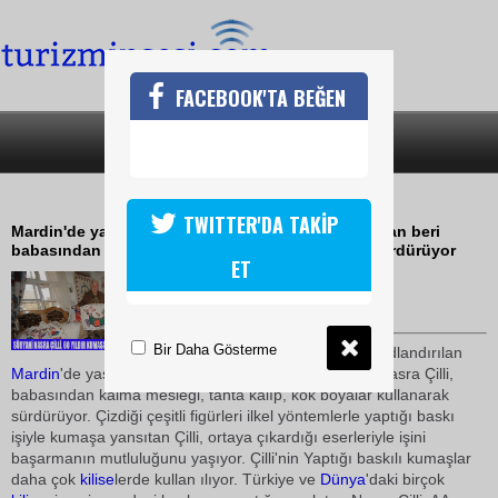
FACEBOOK'TA BEĞEN
SON DAKİKA
KATEGORİLER
60 YILDIR KUMAŞA BASKI YAPIYOR
TWITTER'DA TAKİP
Mardin'de yaşayan Nasra Çilli, yaklaşık altmış yıldan beri
babasından miras kalan kumaşa baskı sanatını sürdürüyor
ET
08 Mart 2010 / 10:00
TURİZMİN SESİ
Bir Daha Gösterme
Diller ve dinler kenti olarak adlandırılan
Mardin
'de yaşamını sürd üren 85 yaşındaki Süryani Nasra Çilli,
babasından kalma mesleği, tahta kalıp, kök boyalar kullanarak
sürdürüyor. Çizdiği çeşitli figürleri ilkel yöntemlerle yaptığı baskı
işiyle kumaşa yansıtan Çilli, ortaya çıkardığı eserleriyle işini
başarmanın mutluluğunu yaşıyor. Çilli'nin Yaptığı baskılı kumaşlar
daha çok
kilise
lerde kullan ılıyor. Türkiye ve
Dünya
'daki birçok