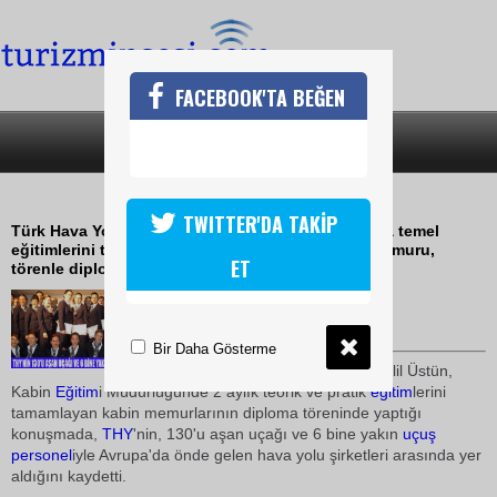
FACEBOOK'TA BEĞEN
SON DAKİKA
KATEGORİLER
80 YENİ HOSTES THYYE KATILDI
TWITTER'DA TAKİP
Türk Hava Yolları (THY) Uçuş Eğitim Başkanlığında temel
eğitimlerini tamamlayarak mezun olan 80 kabin memuru,
ET
törenle diplomalarını aldı.
24 Ekim 2009 / 15:09
TURİZMİN SESİ
Bir Daha Gösterme
THY
Uçuş
Eğitim
Başkanı Halil Üstün,
Kabin
Eğitim
i Müdürlüğünde 2 aylık teorik ve pratik
eğitim
lerini
tamamlayan kabin memurlarının diploma töreninde yaptığı
konuşmada,
THY
'nin, 130'u aşan uçağı ve 6 bine yakın
uçuş
personel
iyle Avrupa'da önde gelen hava yolu şirketleri arasında yer
aldığını kaydetti.