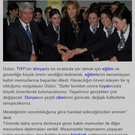
Üstün,
THY
'nin
dünya
da ön sıralarda yer almak için
eğitim
ve
güvenliğe büyük önem verdiğini belirterek,
eğitim
lerini tamamlayan
kabin memurlarına başarılar diledi. Havacılığın özveri isteyen bir iş
olduğunu vurgulayan Üstün, "Sizler bundan sonra ha
yat
ınızda
büyük özverilerde bulunacaksınız. Yaşamınız gerçekten çok
değişecek.
Dünya
nın çeşitli
ülke
lerini görecek, değişik kültürlerle
tanışacaksınız.
Mesleğinizin sorumluluğuna göre hareket edeceğinizden eminim"
dedi.
Törende daha sonra dereceye giren kabin memurları ile diğer
mezunlara diplomaları verildi. Mezuniyetin heyecanını yaşayan
kabin memurları, hep birlikte hatıra
fotoğraf
ı çektirerek mezuniyet