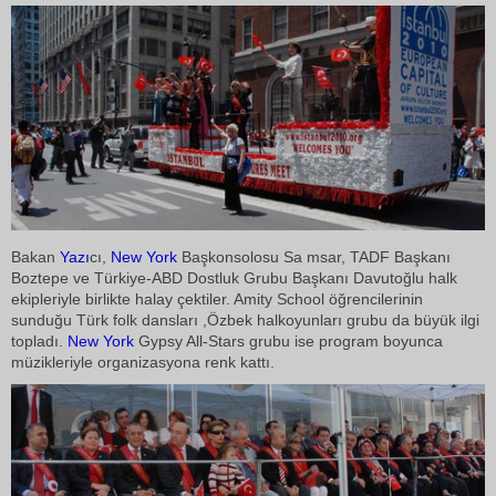
Bakan
Yazı
cı,
New York
Başkonsolosu Sa msar, TADF Başkanı
Boztepe ve Türkiye-ABD Dostluk Grubu Başkanı Davutoğlu halk
ekipleriyle birlikte halay çektiler. Amity School öğrencilerinin
sunduğu Türk folk dansları ,Özbek halkoyunları grubu da büyük ilgi
topladı.
New York
Gypsy All-Stars grubu ise program boyunca
müzikleriyle organizasyona renk kattı.