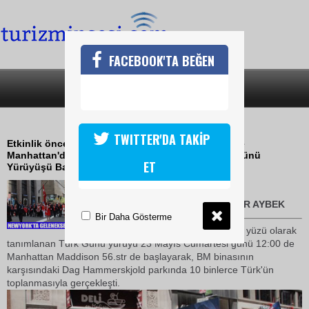
FACEBOOK'TA BEĞEN
SON DAKİKA
KATEGORİLER
ABDDE TÜRK KÜLTÜR GECESİ
TWITTER'DA TAKİP
Etkinlik öncesi Brooklyn'de 'Türk Kültür Gecesi' ve
Manhattan'da Sheraton New York Otelinde 'Türk Günü
ET
Yürüyüşü Balosu' düzenlendi
24 Mayıs 2009 / 10:02
TURİZMİN SESİ/ABD -SEHER AYBEK
Bir Daha Gösterme
Çağdaş Türkiye'nin ABD deki yüzü olarak
tanımlanan Türk Günü yürüyü 23 Mayıs Cumartesi günü 12:00 de
Manhattan Maddison 56.str de başlayarak, BM binasının
karşısındaki Dag Hammerskjold parkında 10 binlerce Türk'ün
toplanmasıyla gerçekleşti.