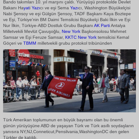
Bando takımları 10. yıl marşını çaldı. Yürüyüşü protokolde Devlet
Bakanı Ha
yat
i
Yazı
cı ve eşi Sema
Yazı
cı, Washington Büyükelçisi
Nabi Şensoy ve eşi Gülgün Şensoy, TADF Başkanı Kaya Boztepe
ve Eşi, Türkiye'nin BM Daimi Temsilcisi Büyükelçi Baki İlkin ve Eşi
Nur İlkin, Türkiye-ABD Dostluk Grubu Başkanı
AK Parti
Antalya
Milletvekili Mevlüt Çavuşoğlu,
New York
Başkonsolosu Mehmet
Samsar ve Eşi Feruze Samsar,
KKTC
New York
temsilcisi Kemal
Göçeri ve
TBMM
milletvekili grubu protokol tribününden
Türk Amerikan toplumunun en büyük bayramı olan bu önemli
günün yürüyüşüne ABD de yaşayan Türk ve Türk asıllı soydaşların
yanısıra NY,NJ,Conneticut,Pensilvania,WashingtonDC den gelen
Türkler de katıldı.