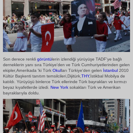
Son derece renkli
görüntü
lerin izlendiği yürüyüşe TADF'ye bağlı
derneklerin yanı sıra Türkiye'den ve Türk Cumhuriyetlerinden gelen
ekipler,Amerikada 'ki Türk
Okul
ları Türkiye'den gelen
İstanbul
2010
Kültür Başkenti tanıtım temsilcileri,Dijitürk,
THY
,İstikbal Mobilya de
katıldı. Yürüyüşü binlerce Türk ellerinde Türk bayrakları ve kırmızı
beyaz kıyafetlerde izledi.
New York
sokakları Türk ve Amerikan
bayraklarıyla doldu.