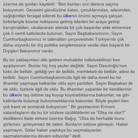
üzerine de şunları kaydetti: "Ben bunları son derece saçma
buluyorum. Gecesini gündüzüne katan, çocuklarından, ailesinden,
sağlığından feragat ederek bu
ülke
nin önünü açmaya çalışan,
birbirleriyle küsme noktasına gelmiş liderleri bir araya getirip
barıştırabilen, uluslararası alanda bir çok başarılar elde etmemize
çok ö nemli katkılarda bulunan, Sayın Başbakanımızın, Sayın
Cumhurbaşkanımız ın talimatları çerçevesinde Türkiye'nin çok
daha vizyonlu bir dış politika sergilemesine vesile olan başarılı bir
Dışişleri Bakanımız vardır.
Bu tür yaklaşımları dile getiren muhalefet milletvekilimizi ben
ayıplıyorum. Bunlar hiç hoş şeyler değildir. Sayın Davutoğlu'nun
kökü de bellidir, geldiği yer de bellidir, memleketi de bellidir, ailesi de
bellidir. Sayın Cumhurbaşkanımızla ilgili de daha evvel bu tür
ithamlar yapmaya kalkanlar oldu aynı partiden. Sayın Başbakan ile
de oldu, bizlerle ilgili de oldu. Bu ithamları yapanlar bir kendilerinin
bu
ülke
de taş üstüne taş koyup koymadıklarına baksınlar, ne gibi
katkılarda bulunup bulunmadıklarına baksınlar. Böyle şeyleri ben
çok basit ve acınacak buluyorum." Bir gazetecinin Ermeni
vatandaşların da bu tür sözlere üzüldüklerini ve "Olsa ne olur?"
dediklerini ifade etmesi üzerine Bağış, "Olsa da herhalde bunu
gizlemez, gizleyemez de zaten. Bunların üstüne gitmeyin. Haber
yapmayın. Sizler haber yaptıkça bu saçmalayanlar,
saçmalamalarına devam ediyorlar" dedi.