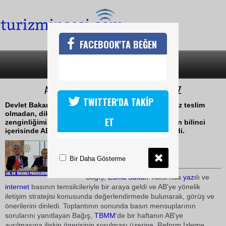
FACEBOOK'TA BEĞEN
SON DAKİKA
KATEGORİLER
ABYE KATKIDA BULUNMAYA GİDİYORUZ
TWITTER'DA TAKİP
Devlet Bakanı ve Başmüzakereci Egemen Bağış, biz teslim
olmadan, diklenmeden, dik durarak, kendi tarihi
ET
zenginliğimizin bilinci içerisinde, kendi gücümüzün bilinci
içerisinde AB'ye katkıda bulunmaya gidiyoruz" dedi.
23 Aralık 2009 / 16:53
TURİZMİN SESİ
Bir Daha Gösterme
Bağış,
Esma Sultan
Yalısı'nda
yazı
lı ve
internet
basının temsilcileriyle bir araya geldi ve AB'ye yönelik
iletişim stratejisi konusunda değerlendirmede bulunarak, görüş ve
önerilerini dinledi. Toplantının sonunda basın mensuplarının
sorularını yanıtlayan Bağış,
TBMM
'de bir haftanın AB'ye
ayrılmasına ilişkin önerisinin sorulması üzerine, Reform İzleme