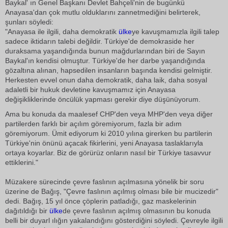
Baykal' ın Genel Başkanı Devlet Bahçeli'nin de bugünkü
Anayasa'dan çok mutlu olduklarını zannetmediğini belirterek,
şunları söyledi:
"Anayasa ile ilgili, daha demokratik
ülke
ye kavuşmamızla ilgili talep
sadece iktidarın talebi değildir. Türkiye'de demokraside her
duraksama yaşandığında bunun mağdurlarından biri de Sayın
Baykal'ın kendisi olmuştur. Türkiye'de her darbe yaşandığında
gözaltına alınan, hapsedilen insanların başında kendisi gelmiştir.
Herkesten evvel onun daha demokratik, daha laik, daha sosyal
adaletli bir hukuk devletine kavuşmamız için Anayasa
değişikliklerinde öncülük yapması gerekir diye düşünüyorum.
Ama bu konuda da maalesef CHP'den veya MHP'den veya diğer
partilerden farklı bir açılım göremiyorum, fazla bir adım
göremiyorum. Ümit ediyorum ki 2010 yılına girerken bu partilerin
Türkiye'nin önünü açacak fikirlerini, yeni Anayasa taslaklarıyla
ortaya koyarlar. Biz de görürüz onların nasıl bir Türkiye tasavvur
ettiklerini."
Müzakere sürecinde çevre faslının açılmasına yönelik bir soru
üzerine de Bağış, "Çevre faslının açılmış olması bile bir mucizedir"
dedi. Bağış, 15 yıl önce çöplerin patladığı, gaz maskelerinin
dağıtıldığı bir
ülke
de çevre faslının açılmış olmasının bu konuda
belli bir duyarl ılığın yakalandığını gösterdiğini söyledi. Çevreyle ilgili