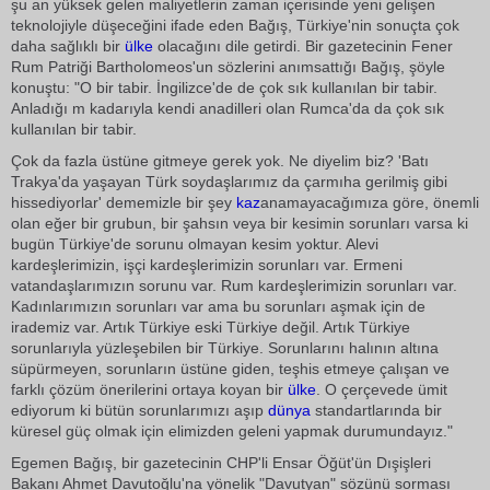
şu an yüksek gelen maliyetlerin zaman içerisinde yeni gelişen
teknolojiyle düşeceğini ifade eden Bağış, Türkiye'nin sonuçta çok
daha sağlıklı bir
ülke
olacağını dile getirdi. Bir gazetecinin Fener
Rum Patriği Bartholomeos'un sözlerini anımsattığı Bağış, şöyle
konuştu: "O bir tabir. İngilizce'de de çok sık kullanılan bir tabir.
Anladığı m kadarıyla kendi anadilleri olan Rumca'da da çok sık
kullanılan bir tabir.
Çok da fazla üstüne gitmeye gerek yok. Ne diyelim biz? 'Batı
Trakya'da yaşayan Türk soydaşlarımız da çarmıha gerilmiş gibi
hissediyorlar' dememizle bir şey
kaz
anamayacağımıza göre, önemli
olan eğer bir grubun, bir şahsın veya bir kesimin sorunları varsa ki
bugün Türkiye'de sorunu olmayan kesim yoktur. Alevi
kardeşlerimizin, işçi kardeşlerimizin sorunları var. Ermeni
vatandaşlarımızın sorunu var. Rum kardeşlerimizin sorunları var.
Kadınlarımızın sorunları var ama bu sorunları aşmak için de
irademiz var. Artık Türkiye eski Türkiye değil. Artık Türkiye
sorunlarıyla yüzleşebilen bir Türkiye. Sorunlarını halının altına
süpürmeyen, sorunların üstüne giden, teşhis etmeye çalışan ve
farklı çözüm önerilerini ortaya koyan bir
ülke
. O çerçevede ümit
ediyorum ki bütün sorunlarımızı aşıp
dünya
standartlarında bir
küresel güç olmak için elimizden geleni yapmak durumundayız."
Egemen Bağış, bir gazetecinin CHP'li Ensar Öğüt'ün Dışişleri
Bakanı Ahmet Davutoğlu'na yönelik "Davutyan" sözünü sorması