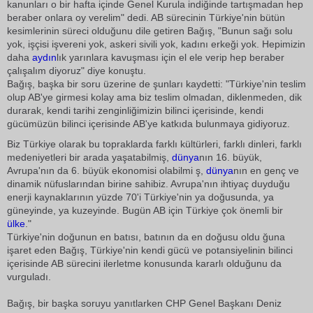
kanunları o bir hafta içinde Genel Kurula indiğinde tartışmadan hep
beraber onlara oy verelim" dedi. AB sürecinin Türkiye'nin bütün
kesimlerinin süreci olduğunu dile getiren Bağış, "Bunun sağı solu
yok, işçisi işvereni yok, askeri sivili yok, kadını erkeği yok. Hepimizin
daha
aydın
lık yarınlara kavuşması için el ele verip hep beraber
çalışalım diyoruz" diye konuştu.
Bağış, başka bir soru üzerine de şunları kaydetti: "Türkiye'nin teslim
olup AB'ye girmesi kolay ama biz teslim olmadan, diklenmeden, dik
durarak, kendi tarihi zenginliğimizin bilinci içerisinde, kendi
gücümüzün bilinci içerisinde AB'ye katkıda bulunmaya gidiyoruz.
Biz Türkiye olarak bu topraklarda farklı kültürleri, farklı dinleri, farklı
medeniyetleri bir arada yaşatabilmiş,
dünya
nın 16. büyük,
Avrupa'nın da 6. büyük ekonomisi olabilmi ş,
dünya
nın en genç ve
dinamik nüfuslarından birine sahibiz. Avrupa'nın ihtiyaç duyduğu
enerji kaynaklarının yüzde 70'i Türkiye'nin ya doğusunda, ya
güneyinde, ya kuzeyinde. Bugün AB için Türkiye çok önemli bir
ülke
."
Türkiye'nin doğunun en batısı, batının da en doğusu oldu ğuna
işaret eden Bağış, Türkiye'nin kendi gücü ve potansiyelinin bilinci
içerisinde AB sürecini ilerletme konusunda kararlı olduğunu da
vurguladı.
Bağış, bir başka soruyu yanıtlarken CHP Genel Başkanı Deniz