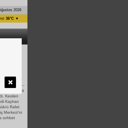
Ağustos 2026
mir
36°C
▼
tanbul
31°C
ntalya
36°C
nkara
28°C
z Pateni
in Şavur'a ait
ldı. Kesilen
kili Kayhan
ükrü Rafet
iş Merkezi'ni
la sohbet