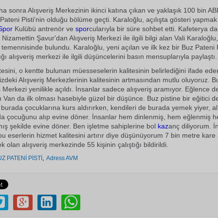
ha sonra Alışveriş Merkezinin ikinci katına çıkan ve yaklaşık 100 bin A
Pateni Pisti'nin olduğu bölüme geçti. Karaloğlu, açılışta gösteri yapmak 
Spor
Kulübü antrenör ve
spor
cularıyla bir süre sohbet etti. Kafeterya d
 Nizamettin Şavur'dan Alışveriş Merkezi ile ilgili bilgi alan Vali Karaloğlu,
 temennisinde bulundu. Karaloğlu, yeni açılan ve ilk kez bir Buz Pateni P
ığı alışveriş merkezi ile ilgili düşüncelerini basın mensuplarıyla paylaştı.
itesini, o kentte bulunan müesseselerin kalitesinin belirlediğini ifade ed
mizdeki Alışveriş Merkezlerinin kalitesinin artmasından mutlu oluyoruz. 
iş Merkezi yenilikle açıldı. İnsanlar sadece alışveriş aramıyor. Eğlence d
n Van da ilk olması hasebiyle güzel bir düşünce. Buz pistine bir eğitici de
 burada çocuklarına kurs aldırırken, kendileri de burada yemek yiyer, alı
da çocuğunu alıp evine döner. İnsanlar hem dinlenmiş, hem eğlenmiş 
mış şekilde evine döner. Ben işletme sahiplerine bol
kaz
anç diliyorum. İ
bu eserlerin hizmet kalitesini artırır diye düşünüyorum 7 bin metre kare
 olan alışveriş merkezinde 55 kişinin çalıştığı bildirildi.
,
Z PATENİ PİSTİ
Adress AVM