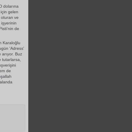
BD dolarına
için gelen
a oturan ve
 işyerinin
isti'nin de
en Karaloğlu
Bugün 'Adress'
e arıyor. Buz
 tutarlarsa,
şverişini
hem de
nşallah
 alanda