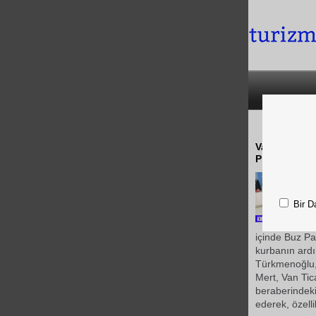
Vali Münir Ka
Pisti'nin açıl
Bir D
içinde Buz Pat
kurbanın ardın
Türkmenoğlu
Mert, Van Tic
beraberindeki
ederek, özelli