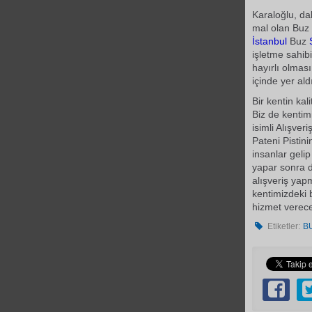
Karaloğlu, da
mal olan Buz 
İstanbul
Buz
işletme sahibi
hayırlı olması
içinde yer ald
Bir kentin kal
Biz de kenti
isimli Alışver
Pateni Pistini
insanlar gelip
yapar sonra 
alışveriş yap
kentimizdeki 
hizmet verecek
Etiketler:
BU