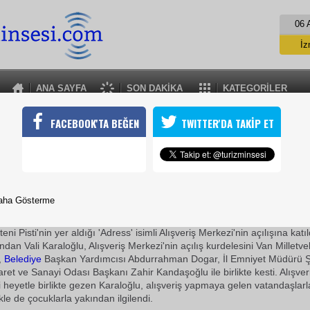
06 
İz
İs
A
ANA SAYFA
SON DAKİKA
KATEGORİLER
A
ADRESS AVM ÇILDI
FACEBOOK'TA BEĞEN
TWITTER'DA TAKİP ET
raloğlu, Van da ilk kez bir alışveriş merkezinin içinde yer alan 'Bu
ışına katıldı
01 Mart 2010 / 19:18
TURİZMİN SESİ
aha Gösterme
Vali Karaloğlu, İki nisan
Cadde
si üzerinde bulunan Nizamett
eni Pisti'nin yer aldığı 'Adress' isimli Alışveriş Merkezi'nin açılışına katı
dan Vali Karaloğlu, Alışveriş Merkezi'nin açılış kurdelesini Van Milletve
,
Belediye
Başkan Yardımcısı Abdurrahman Dogar, İl Emniyet Müdürü Ş
aret ve Sanayi Odası Başkanı Zahir Kandaşoğlu ile birlikte kesti. Alışver
 heyetle birlikte gezen Karaloğlu, alışveriş yapmaya gelen vatandaşlar
kle de çocuklarla yakından ilgilendi.