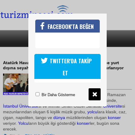
FACEBOOK'TA BEĞEN
SON DAKİKA
KATEGORİLER
AHLDE YOLCULARA MÜZİK ZİYAFETİ
TWITTER'DA TAKİP
Atatürk Havalimanı'nda Ramazan Bayramı süresince yurt
dışına seyahat eden yolcular, müzik ziyafeti ile uğurlanıyor
ET
22 Eylül 2009 / 09:48
TURİZMİN SESİ
TAV Havalimanları
Holding
'in Ramazan
Bir Daha Gösterme
Bayramı kutlamaları çerçevesinde,
İstanbul
Üniversite
si ve Mimar Sinan Güzel Sanatlar
Üniversite
si
mezunlarından oluşan 6 kişilik müzik grubu,
yolcu
lara klasik, caz,
çigan, napoliten, tango ve
dünya
müziklerinden oluşan
konser
veriyor.
Yolcu
ların büyük ilgi gösterdiği
konser
ler, bugün sona
erecek.