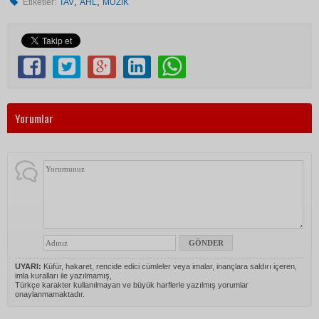
,
,
Etiketler:
TAV
AHL
MÜZİK
Yorumlar
UYARI:
Küfür, hakaret, rencide edici cümleler veya imalar, inançlara saldırı içeren,
imla kuralları ile yazılmamış,
Türkçe karakter kullanılmayan ve büyük harflerle yazılmış yorumlar
onaylanmamaktadır.