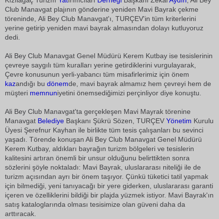
Kızılağaç Turizm
Yat
ırımcıları
Derneği
Başkanı Zekai
Aydın
, Ali Bey
Club Manavgat plajının gönderine yeniden Mavi Bayrak çekme
töreninde, Ali Bey Club Manavgat'ı, TURÇEV'in tüm kriterlerini
yerine getirip yeniden mavi bayrak almasından dolayı kutluyoruz
dedi.
Ali Bey Club Manavgat Genel Müdürü Kerem Kutbay ise tesislerinin
çevreye saygılı tüm kuralları yerine getirdiklerini vurgulayarak,
Çevre konusunun yerli-yabancı tüm misafirlerimiz için önem
kaz
andığı bu
dönem
de, mavi bayrak almamız hem çevreyi hem de
müşteri
memnun
iyetini önemsediğimizi perçinliyor diye konuştu.
Ali Bey Club Manavgat'ta gerçekleşen Mavi Mayrak törenine
Manavgat
Belediye
Başkanı Şükrü Sözen, TURÇEV
Yönetim
Kurulu
Üyesi Şerefnur Kayhan ile birlikte tüm tesis çalışanları bu sevinci
yaşadı. Törende konuşan Ali Bey Club Manavgat Genel Müdürü
Kerem Kutbay, aldıkları bayrağın turizm bölgeleri ve tesislerin
kalitesini artıran önemli bir unsur olduğunu belirttikten sonra
sözlerini şöyle noktaladı: Mavi Bayrak, uluslararası niteliği ile de
turizm açısından ayrı bir önem taşıyor. Çünkü tüketici tatil yapmak
için bilmediği, yeni tanıyacağı bir yere giderken, uluslararası garanti
içeren ve özelliklerini bildiği bir plajda yüzmek istiyor. Mavi Bayrak'ın
satış kataloglarında olması tesisimize olan güveni daha da
arttıracak.