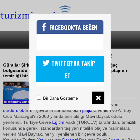
FACEBOOK'TA BEĞEN
SON DAKİKA
KATEGORİLER
ALİ BEY CLUB KALİTESİNİ ARTTIRIYOR
TWITTER'DA TAKİP
Gürallar Şirketler Grubu bünyesinde Antalya Kızılağaç
bölgesinde hizmet veren Ali Bey Club Manavgat'ın plajının
ET
temizliği bir kez daha kanıtlandı
24 Mayıs 2010 / 16:27
TURİZMİN SESİ
Bir Daha Gösterme
Temiz, bakımlı, donanımlı, güvenli,
sürdürülebilir
bir çevrenin sembolü olan
plajlar
a verilen ve Ali Bey
Club Manavgat'ın 2000 yılında beri aldığı Mavi Bayrak ödülü
yenilendi. Türkiye Çevre
Eğitim
Vakfı (TÜRÇEV) tarafından, temizlik
konusunda gerekli standartları taşıyan nitelikli plaj ve marinalara
verilen Mavi Bayrak, her yıl yenilenen bir çevre ödülü.