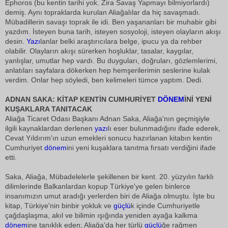
Ephoros (bu kentin tarihi yok. Zira Savaş Yapmayı bilmiyorlardı)
demiş. Aynı topraklarda kurulan Aliağalılar da hiç savaşmadı.
Mübadillerin savaşı toprak ile idi. Ben yaşananları bir muhabir gibi
yazdım. İsteyen buna tarih, isteyen sosyoloji, isteyen olayların akışı
desin.
Yazı
lanlar belki araştırıcılara belge, ipucu ya da rehber
olabilir. Olayların akışı sürerken hoşluklar, tasalar, kaygılar,
yanlışlar, umutlar hep vardı. Bu duyguları, doğruları, gözlemlerimi,
anlatıları sayfalara dökerken hep hemşerilerimin seslerine kulak
verdim. Onlar hep söyledi, ben kelimeleri tümce yaptım. Dedi.
ADNAN SAKA: KİTAP KENTİN CUMHURİYET
DÖNEM
İNİ YENİ
KUŞAKLARA TANITACAK
Aliağa Ticaret Odası Başkanı Adnan Saka, Aliağa'nın geçmişiyle
ilgili kaynaklardan derlenen
yazı
lı eser bulunmadığını ifade ederek,
Cevat Yıldırım'ın uzun emekleri sonucu hazırlanan kitabın kentin
Cumhuriyet
dönem
ini yeni kuşaklara tanıtma fırsatı verdiğini ifade
etti.
Saka, Aliağa, Mübadelelerle şekillenen bir kent. 20. yüzyılın farklı
dilimlerinde Balkanlardan kopup Türkiye'ye gelen binlerce
insanımızın umut aradığı yerlerden biri de Aliağa olmuştu. İşte bu
kitap, Türkiye'nin binbir yokluk ve
güçlü
k içinde Cumhuriyetle
çağdaşlaşma, akıl ve bilimin ışığında yeniden ayağa kalkma
dönem
ine tanıklık eden; Aliağa'da her türlü
güçlü
ğe rağmen