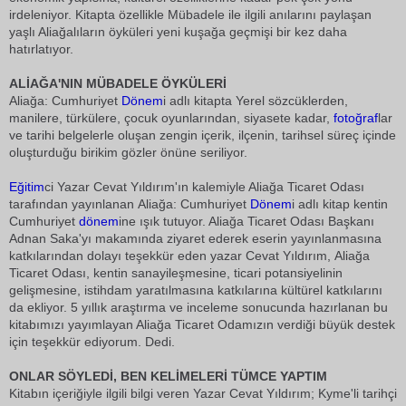
irdeleniyor. Kitapta özellikle Mübadele ile ilgili anılarını paylaşan
yaşlı Aliağalıların öyküleri yeni kuşağa geçmişi bir kez daha
hatırlatıyor.
ALİAĞA'NIN MÜBADELE ÖYKÜLERİ
Aliağa: Cumhuriyet
Dönem
i adlı kitapta Yerel sözcüklerden,
manilere, türkülere, çocuk oyunlarından, siyasete kadar,
fotoğraf
lar
ve tarihi belgelerle oluşan zengin içerik, ilçenin, tarihsel süreç içinde
oluşturduğu birikim gözler önüne seriliyor.
Eğitim
ci Yazar Cevat Yıldırım'ın kalemiyle Aliağa Ticaret Odası
tarafından yayınlanan Aliağa: Cumhuriyet
Dönem
i adlı kitap kentin
Cumhuriyet
dönem
ine ışık tutuyor. Aliağa Ticaret Odası Başkanı
Adnan Saka'yı makamında ziyaret ederek eserin yayınlanmasına
katkılarından dolayı teşekkür eden yazar Cevat Yıldırım, Aliağa
Ticaret Odası, kentin sanayileşmesine, ticari potansiyelinin
gelişmesine, istihdam yaratılmasına katkılarına kültürel katkılarını
da ekliyor. 5 yıllık araştırma ve inceleme sonucunda hazırlanan bu
kitabımızı yayımlayan Aliağa Ticaret Odamızın verdiği büyük destek
için teşekkür ediyorum. Dedi.
ONLAR SÖYLEDİ, BEN KELİMELERİ TÜMCE YAPTIM
Kitabın içeriğiyle ilgili bilgi veren Yazar Cevat Yıldırım; Kyme'li tarihçi