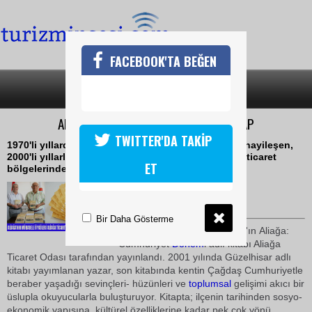
FACEBOOK'TA BEĞEN
SON DAKİKA
KATEGORİLER
ALİAĞA TİCARET ODASINDAN YENİ KİTAP
TWITTER'DA TAKİP
1970'li yıllarda başlayıp ve 80-90'lı yıllarda hızla sanayileşen,
2000'li yıllarla birlikte Türkiye'nin en büyük sanayi ticaret
ET
bölgelerinden biri olan Aliağa, tarihini arıyor
07 Temmuz 2009 / 17:22
TURİZMİN SESİ
Bir Daha Gösterme
Eğitim
ci Yazar Cevat Yıldırım'ın Aliağa:
Cumhuriyet
Dönem
i adlı kitabı Aliağa
Ticaret Odası tarafından yayınlandı. 2001 yılında Güzelhisar adlı
kitabı yayımlanan yazar, son kitabında kentin Çağdaş Cumhuriyetle
beraber yaşadığı sevinçleri- hüzünleri ve
toplumsal
gelişimi akıcı bir
üslupla okuyucularla buluşturuyor. Kitapta; ilçenin tarihinden sosyo-
ekonomik yapısına, kültürel özelliklerine kadar pek çok yönü