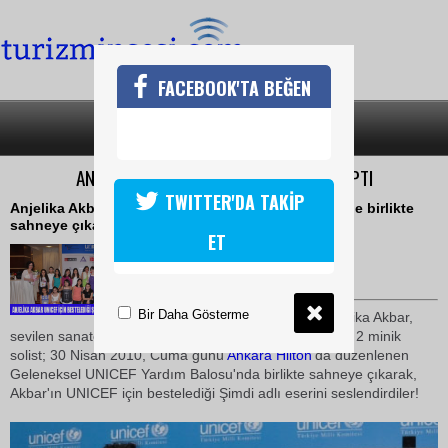
FACEBOOK'TA BEĞEN
SON DAKİKA
KATEGORİLER
ANJELİKA AKBAR UNICEF İÇİN BESTE YAPTI
TWITTER'DA TAKİP
Anjelika Akbar,UNICEF Yardım Balosu'nda Nilüfer ile birlikte
sahneye çıkarak,Şimdi adlı eserini seslendirdi
ET
02 Mayıs 2010 / 14:30
TURİZMİN SESİ
Bir Daha Gösterme
Ödüllü piyano sanatçısı Anjelika Akbar,
sevilen sanatçı Nilüfer, TRT Çocuk Korosu ve korodan 2 minik
solist; 30 Nisan 2010, Cuma günü
Ankara
Hilton
'da düzenlenen
Geleneksel UNICEF Yardım Balosu'nda birlikte sahneye çıkarak,
Akbar'ın UNICEF için bestelediği Şimdi adlı eserini seslendirdiler!