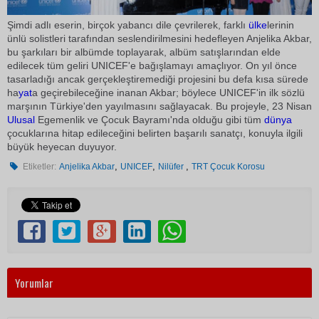
Şimdi adlı eserin, birçok yabancı dile çevrilerek, farklı
ülke
lerinin
ünlü solistleri tarafından seslendirilmesini hedefleyen Anjelika Akbar,
bu şarkıları bir albümde toplayarak, albüm satışlarından elde
edilecek tüm geliri UNICEF'e bağışlamayı amaçlıyor. On yıl önce
tasarladığı ancak gerçekleştiremediği projesini bu defa kısa sürede
ha
yat
a geçirebileceğine inanan Akbar; böylece UNICEF'in ilk sözlü
marşının Türkiye'den yayılmasını sağlayacak. Bu projeyle, 23 Nisan
Ulusal
Egemenlik ve Çocuk Bayramı'nda olduğu gibi tüm
dünya
çocuklarına hitap edileceğini belirten başarılı sanatçı, konuyla ilgili
büyük heyecan duyuyor.
,
,
,
Etiketler:
Anjelika Akbar
UNICEF
Nilüfer
TRT Çocuk Korosu
Yorumlar