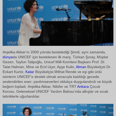
Anjelika Akbar'ın 2000 yılında bestelediği Şimdi; aynı zamanda,
dünya
da UNICEF için bestelenen ilk marş. Türkan Şoray, Müjdat
Gezen, Tayfun Talipoğlu, Unicef Milli Komitesi Başkanı Prof. Dr.
Talat Halman, Mine ve Erol Uçer, Ayşe Kulin,
Alman
Büyükelçisi Dr.
Eckart Kuntz,
Katar
Büyükelçisi Mithat Rende ve eşi gibi ünlü
isimlerin UNICEF'e destek olmak amacıyla katıldığı gecede
seslendirilen eser; yardımseverleri oldukça duygulandırdı ve büyük
beğeni topladı. Anjelika Akbar, Nilüfer ve TRT
Ankara
Çocuk
Korosu, Geleneksel UNICEF Yardım Balosu'nda alkışlar ve sıcak
tebriklerle uğurlandılar.