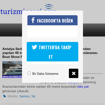
FACEBOOK'TA BEĞEN
SON DAKİKA
KATEGORİLER
ANTALYADAN ÜNLÜ FİNANSÇIYA YAT
TWITTER'DA TAKİP
Antalya Serbest Bölgesi'nde Surnice Firması tarafından
yapılan 45 metrelik lüks yat Monoca ve Cannes Uluslararası
ET
Boat Show Fuarları'nda sergilenecek
26 Ağustos 2009 / 10:20
TURİZMİN SESİ
Bir Daha Gösterme
Güney Afrika asıllı adı gizli tutulan ve
İsviçre'de yaşayan
dünya
nın tanınmış
finanscılarından birine satılan 45 metre boyundaki
lüks
yat
görücüye çıkacak.
,
Etiketler:
Surnice
Yat