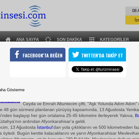
08 
İz
İs
A
ANA SAYFA
SON DAKİKA
KATEGORİLER
A
AŞK YOLUNDA ADIM ADIM
FACEBOOK'TA BEĞEN
TWITTER'DA TAKİP ET
ve aşka dikkati çekmek isteyen Ceyda ve Emrah Altuntecim çifti, 
leddin-i Rumi'nin Konya'daki türbesine doğru başlattıkları yürüy
nkarahisar'a ulaştı
12 Eylül 2009 / 23:55
aha Gösterme
TURİZMİN SESİ
Ceyda ve Emrah Altuntecim çifti, "Aşk Yolunda Adım Adım" 
 ve 48 gün sürmesi planlanan yürüyüş kapsamında, 13 Ağustosta Yenika
'nden başlayıp her gün ortalama 25-45 kilometre ilerleyerek Yalova,
B
Kütahya'nın ardından Afyonkarahisar'a geldi.
ecim, 13 Ağustosta
İstanbul
'dan yola çıktıklarını ve 500 kilometreden fa
 s öyledi. Bugün kentte kalacaklarını ve yarın Afyonkarahisar Mevlevihan