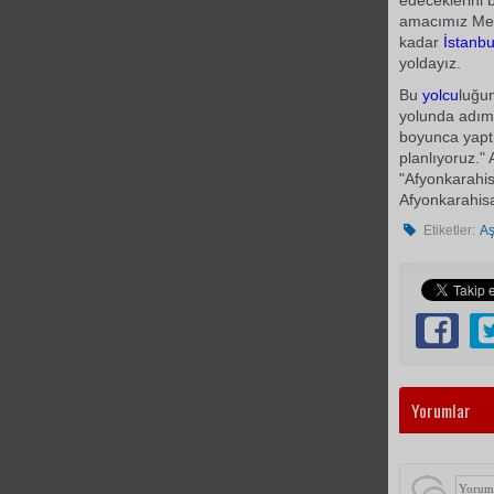
edeceklerini 
amacımız Mev
kadar
İstanbu
yoldayız.
Bu
yolcu
luğu
yolunda adım 
boyunca yapt
planlıyoruz."
"Afyonkarahis
Afyonkarahis
Etiketler:
Aş
Yorumlar