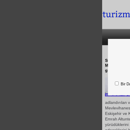
Sevgi, umut 
Mevlana Cela
gününde Afyo
Bir D
adlandırılan
Mevlevihanesi
Eskişehir ve 
Emrah Altunt
yürüdüklerini