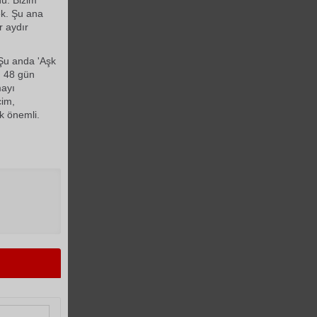
nü. Bizim
k. Şu ana
r aydır
 Şu anda 'Aşk
. 48 gün
mayı
cim,
k önemli.