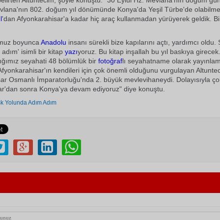
belirten Altuntecim, şöyle konuştu: "30 Eylül Hz. Mevlana'nın doğum gü
lana'nın 802. doğum yıl dönümünde Konya'da Yeşil Türbe'de olabilme
l
'dan Afyonkarahisar'a kadar hiç araç kullanmadan yürüyerek geldik. Bi
muz boyunca
Anadolu
insanı sürekli bize kapılarını açtı, yardımcı oldu.
adım' isimli bir kitap
yazı
yoruz. Bu kitap inşallah bu yıl baskıya girecek
ığımız seyahati 48 bölümlük bir
fotoğraf
lı seyahatname olarak yayınla
 Afyonkarahisar'ın kendileri için çok önemli olduğunu vurgulayan Altunte
ar Osmanlı İmparatorluğu'nda 2. büyük mevlevihaneydi. Dolayısıyla ço
ar'dan sonra Konya'ya devam ediyoruz" diye konuştu.
k Yolunda Adım Adım