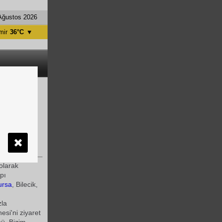
Ağustos 2026
mir
36°C
▼
tanbul
31°C
ntalya
36°C
nkara
28°C
İstanbul'dan
üşün 30.
olarak
pı
ursa
, Bilecik,
zla
esi'ni ziyaret