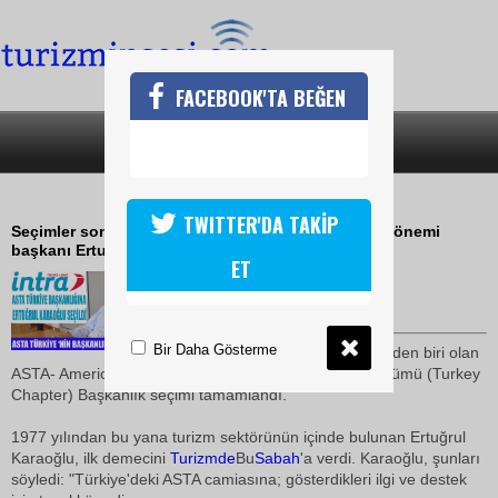
FACEBOOK'TA BEĞEN
SON DAKİKA
KATEGORİLER
ASTA TÜRKİYE BAŞKANI KARAOĞLU
TWITTER'DA TAKİP
Seçimler sonucunda ASTA Türkiye'nin 2009-2011 dönemi
başkanı Ertuğrul Karaoğlu seçildi
ET
24 Temmuz 2009 / 00:33
TURİZMİN SESİ
Bir Daha Gösterme
Dünya
nın en büyük birliklerinden biri olan
ASTA- American Society Of Travel Agents- Türkiye Bölümü (Turkey
Chapter) Başkanlık seçimi tamamlandı.
1977 yılından bu yana turizm sektörünün içinde bulunan Ertuğrul
Karaoğlu, ilk demecini
Turizmde
Bu
Sabah
'a verdi. Karaoğlu, şunları
söyledi: "Türkiye'deki ASTA camiasına; gösterdikleri ilgi ve destek