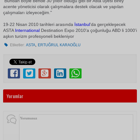
Bundan böyle bende 30 yıldır olduğu gibi bir Asta üyesi birey
acente yöneticisi olarak çalışmalara destek olacak ve yapılan
çalışmaları izleyeceğim."
19-22 Nisan 2010 tarihleri arasında
İstanbul
'da gerçekleşecek
ASTA
International
Destination Expo 2010'a çoğunluğu ABD li 1000'i
aşkın turizm profesyoneli bekleniyor
,
Etiketler:
ASTA
ERTUĞRUL KARAOĞLU
Yorumlar