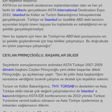
için teşekkür ediyoruz.
ASTA'nın en önemli uluslararası toplantılarından olan ve her yıl
farklı bir
ülke
de gerçeklesen ASTA
International
Destination Expo
2010,
İstanbul
'da Kültür ve Turizm Bakanlığımız himayelerinde
gerçekleşecek. Türkiye ve
İstanbul
'un özellikle ABD deki tanıtımı
açısından büyük önem taşıyan bu toplantıda ev sahipliğimizi en iyi
şekilde gerçekleştirmeliyiz.
Hem bu toplantı için hem de Türkiye'nin ABD'deki pozisyonunu en
iyi şekilde güçlendirmek için hep birlikte çalışmalıyız. Bu doğrultuda
en iyisini yapmaya çalışacağız"
CEYLAN PİRİNÇCİOĞLU, BAŞARILAR DİLEDİ
Seçimlerin sonuçlanmasının ardından ASTA Türkiye 2007-2009
dönem
i başkanı Ceylan Pirinçcioğlu yeni ekibe başarılar diledi.
Pirinçcioğlu, şu açıklamayı yaptı: "Son iki yıldır Asta başkanlığım
süresince verdiğiniz özverili çalışma ve destek için teşekkür ederim.
Turizm ve Kültür Bakanlığımız,
THY
,
TÜRSAB
'ın destekleri ve Asta
Türkiye ekibi olarak çok değerli çalışmalarımız ile
İstanbul
' a
kaz
andırdığımız ASTA IDE konferansının da 2010 yılında Türkiye
Turizmine verimli katkısı olmasını ve Asta Türkiye üyelerimize iş
imkanları sağlamasını dilerim.