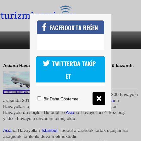
FACEBOOK'TA BEĞEN
SON DAKİKA
KATEGORİLER
ASYA BÖLGESİNİN EN İYİ HAVAYOLU
TWITTER'DA TAKİP
Asiana Havayolları Skytrax En iyi Havayolu ödülünü kazandı.
08 Ağustos 2010 / 22:45
ET
TURİZMİN SESİ
18 milyon
yolcu
nun oyları ile 200 havayolu
Bir Daha Gösterme
arasında 2010 yılının En İyi Havayolu ödülünü alan
Asia
na
Havayolları aynı zamanda 2010 yılının En İyi Asya Bölgesi
Havayolu da seçildi. Bu ödül ile
Asia
na Havayolları 4. kez beş
yıldızlı havayolu ünvanını almış oldu.
Asia
na Havayolları
Istanbul
- Seoul arasindaki ortak uçuşlarına
aşağıdaki tarife ile devam etmektedir.