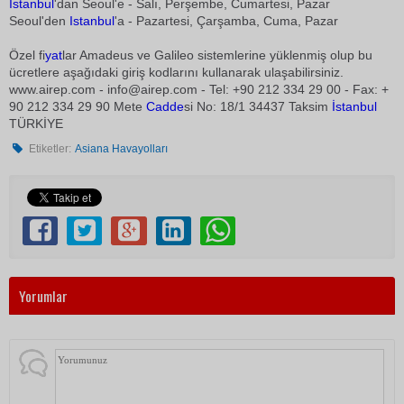
İstanbul
'dan Seoul'e - Salı, Perşembe, Cumartesi, Pazar
Seoul'den
Istanbul
'a - Pazartesi, Çarşamba, Cuma, Pazar
Özel fi
yat
lar Amadeus ve Galileo sistemlerine yüklenmiş olup bu
ücretlere aşağıdaki giriş kodlarını kullanarak ulaşabilirsiniz.
www.airep.com -
info@airep.com
- Tel: +90 212 334 29 00 - Fax: +
90 212 334 29 90 Mete
Cadde
si No: 18/1 34437 Taksim
İstanbul
TÜRKİYE
Etiketler:
Asiana Havayolları
Yorumlar