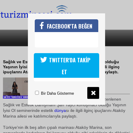
FACEBOOK'TA BEĞEN
SON DAKİKA
KATEGORİLER
ATAKÖY MARİNADA YAŞININ İYİSİ OL
TWITTER'DA TAKİP
Sağlık ve Estetik Danışmanı Şah Yaycı konuşmacı olduğu
Yaşının İyisi Ol seminerinde estetik dünyası ile ilgili ilginç
ET
ipuçlarını Ataköy Marina ailesi ve katılımcılarıyla paylaştı.
12 Nisan 2010 / 16:33
TURİZMİN SESİ
Bir Daha Gösterme
Ataköy Marina tarafından düzenlenen
Sağlık ve Estetik Danışmanı Şah Yaycı konuşmacı olduğu Yaşının
İyisi Ol seminerinde estetik
dünya
sı ile ilgili ilginç ipuçlarını Ataköy
Marina ailesi ve katılımcılarıyla paylaştı.
Türkiye'nin ilk beş altın çıpalı marinası Ataköy Marina, son