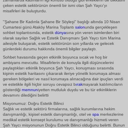
zamanlarda kadınların ilgi konusu olduğu gibi erkeklerin de dikkatini
çeken estetik sektörünün önemli bir ismi olan Şah Yaycı'yı
misafirleri ile buluşturdu.
''Şahane Bir Kadınla Şahane Bir Söyleşi'' başlığı altında 10 Nisan
Cumartesi günü Ataköy Marina Toplantı
salon
unda gerçekleşen
sohbet toplantısında, estetik
dünya
sına yön veren isimlerden biri
olarak sayılan Sağlık ve Estetik Danışmanı Şah Yaycı tüm Marina
ailesiyle buluşarak, estetik sektörünün son yıllarda ve gelecek
günlerdeki durumu hakkında önemli bilgiler paylaştı.
Sohbet havasında geçen etkinlik boyunca sıcak ve hoş bir
ambiyans mevcuttu. Misafirlerin de konuyla ilgili düşüncelerini
paylaştıkları etkinlik boyunca Şah Yaycı, konuşması sırasında
kişinin estetik haritasını çıkararak ileriye yönelik korumaya alması
gereken bölgeleri ve nasıl korumaya alınacağına dair ipuçları verdi
ve estetikle ilgili hiçbir soruyu cevapsız b
ırak
mayarak katılımcıların
gösterdiği
memnun
iyetten mutluluk duydu ve bu tür etkinliklerin
devamını dilediğini belirtti
Misyonumuz: Doğru Estetik Bilinci
Sağlık ve estetik sektörü firmalarına, sağlık kurumlarına hekim
danışmanlığı, kişisel estetik danışmanlığı, otel ve
spa
merkezlerine
medikal estetik konsept kurulumu ve danışmanlığı hizmeti veren
Şah Yaycı misyonunun Doğru Estetik Bilinci olduğunu belirtti. Bunun