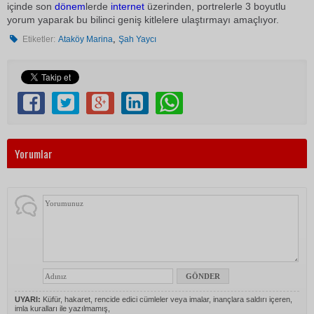
içinde son
dönem
lerde
internet
üzerinden, portrelerle 3 boyutlu
yorum yaparak bu bilinci geniş kitlelere ulaştırmayı amaçlıyor.
,
Etiketler:
Ataköy Marina
Şah Yaycı
Yorumlar
UYARI:
Küfür, hakaret, rencide edici cümleler veya imalar, inançlara saldırı içeren,
imla kuralları ile yazılmamış,