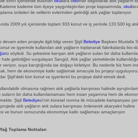
le sınırı içerisinde bulunan
okul
lara b
ido
nlar dağıtılarak atık yağların 
. Kademe kademe tüm ilçeye yaygınlaştırılan proje kapsamında,
okul
lara
oplama üniteleri ile velilerin evlerinden getirdiği atık yağlar toplanıyor.
nda 2009 yılı içerisinde toplam 933 konut ve iş yerinde 133.500 kg atı
'de devam eden projeyle ilgili bilgi veren Şişli
Belediye
Başkanı Mustafa Sa
onut ve işyerinde kullanılan atık yağların toplanarak fabrikalarda bio-di
ğün
ü söyledi. Su şebesine karışan atık yağların suları bir daha kullanı
hale getirdiğini vurgulayan Sarıgül, Atık yağlar yemeklerde kullanıldığ
r veriyor, suya karıştığında ise doğayı kirletiyor. Bu nedenle biz hem in
ak, hem de ekonomiye katkı sağlamak amacıyla bu projeyi uyguluyoru
ar Şişli'deki tüm konut ve işyerlerini bu projeye dahil etmek dedi.
ullanılabilir olmasına rağmen atık yağlarla karışması halinde ayrıştırıla
u suların bir daha kullanılamaması hem insan yaşamına hem de ekonomi
tmekte. Şişli
Belediye
si'nin küresel ısınma ile mücadele kampanyası çe
u projede atık yağların atık sulara karışması önlenerek akaryakıt haline
si ve bunun sonucunda ekonomiye katkı sağlaması amaçlanıyor.
k Yağ Toplama Noktaları