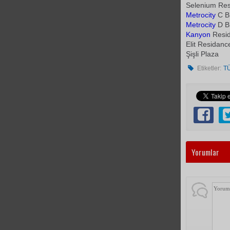
Selenium Re
Metro
city
C B
Metro
city
D B
Kanyon
Resi
Elit Residanc
Şişli Plaza
Etiketler:
T
Yorumlar