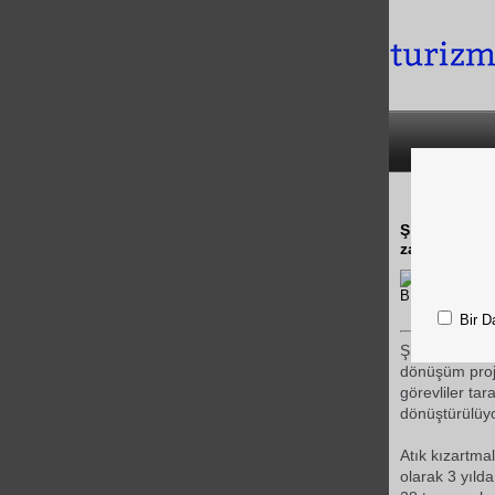
Şişli Belediy
zararı önlem
Bir D
Şişli
Belediye
dönüşüm projes
görevliler ta
dönüştürülüyor
Atık kızartma
olarak 3 yılda