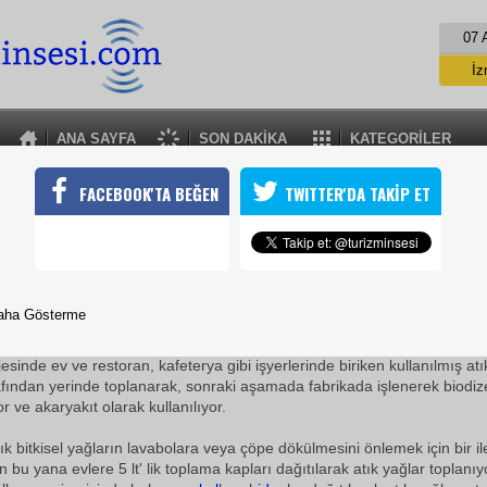
07 
İz
İs
A
ANA SAYFA
SON DAKİKA
KATEGORİLER
A
ATIK YAĞLAR BİODİZEL DÖNÜŞÜYOR
FACEBOOK'TA BEĞEN
TWITTER'DA TAKİP ET
esi'nin ev ve işyerlerinde kullanılan atık sıvı yağların insan sağlığ
ek için başlattığı Atık Yağların Biodizele Dönüştürülme Projesi d
16 Şubat 2010 / 15:03
TURİZMİN SESİ
aha Gösterme
si ve Ezici Biodizel Yağ Sanayi A.Ş.'nin 3 yıldır ortaklaşa gerçekleştirdiği
inde ev ve restoran, kafeterya gibi işyerlerinde biriken kullanılmış atık
rafından yerinde toplanarak, sonraki aşamada fabrikada işlenerek biodiz
 ve akaryakıt olarak kullanılıyor.
lık bitkisel yağların lavabolara veya çöpe dökülmesini önlemek için bir i
n bu yana evlere 5 lt' lik toplama kapları dağıtılarak atık yağlar toplanıy