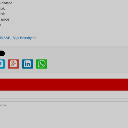
sidance
lok
lok
dance
e
,
ÜRSAB
Şişli Belediyesi