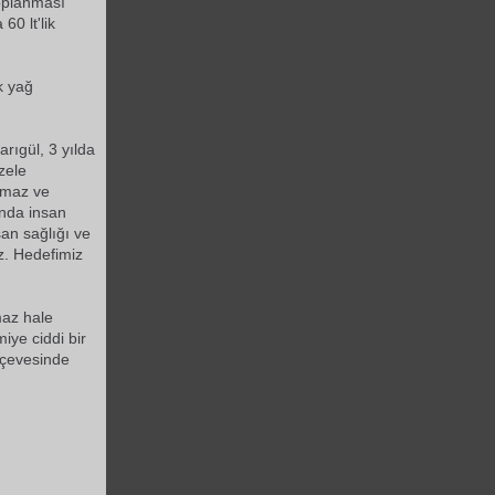
toplanması
 60 lt'lik
k yağ
rıgül, 3 yılda
zele
lamaz ve
ında insan
san sağlığı ve
z. Hedefimiz
maz hale
ye ciddi bir
rçevesinde