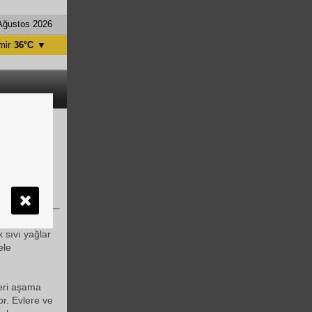
Ağustos 2026
mir
36°C
▼
tanbul
31°C
ntalya
36°C
nkara
28°C
ına verdiği
evam ediyor
 geri
 sıvı yağlar
ele
leri aşama
or. Evlere ve