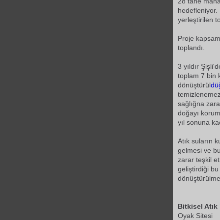
28 tane mahal
hedefleniyor
yerleştirilen t
Proje kapsamı
toplandı.
3 yıldır Şişli
toplam 7 bin k
dönüştürül
dü
temizlenemez 
sağlığna zara
doğayı korum
yıl sonuna kad
Atık suların k
gelmesi ve b
zarar teşkil e
geliştirdiği b
dönüştürülme
Bitkisel Atı
Oyak Sitesi