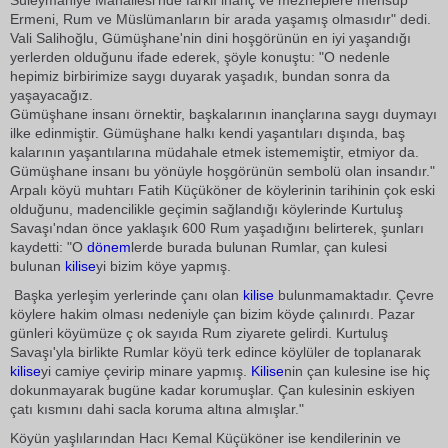
Süleymaniye Mahallesi'nde farklı inanç ve mezheplere mensup
Ermeni, Rum ve Müslümanların bir arada yaşamış olmasıdır" dedi.
Vali Salihoğlu, Gümüşhane'nin dini hoşgörünün en iyi yaşandığı
yerlerden olduğunu ifade ederek, şöyle konuştu: "O nedenle
hepimiz birbirimize saygı duyarak yaşadık, bundan sonra da
yaşayacağız.
Gümüşhane insanı örnektir, başkalarının inançlarına saygı duymayı
ilke edinmiştir. Gümüşhane halkı kendi yaşantıları dışında, baş
kalarının yaşantılarına müdahale etmek istememiştir, etmiyor da.
Gümüşhane insanı bu yönüyle hoşgörünün sembolü olan insandır."
Arpalı köyü muhtarı Fatih Küçüköner de köylerinin tarihinin çok eski
olduğunu, madencilikle geçimin sağlandığı köylerinde Kurtuluş
Savaşı'ndan önce yaklaşık 600 Rum yaşadığını belirterek, şunları
kaydetti: "O
dönem
lerde burada bulunan Rumlar, çan kulesi
bulunan
kilise
yi bizim köye yapmış.
Başka yerleşim yerlerinde çanı olan
kilise
bulunmamaktadır. Çevre
köylere hakim olması nedeniyle çan bizim köyde çalınırdı. Pazar
günleri köyümüze ç ok sayıda Rum ziyarete gelirdi. Kurtuluş
Savaşı'yla birlikte Rumlar köyü terk edince köylüler de toplanarak
kilise
yi camiye çevirip minare yapmış.
Kilise
nin çan kulesine ise hiç
dokunmayarak bugüne kadar korumuşlar. Çan kulesinin eskiyen
çatı kısmını dahi sacla koruma altına almışlar."
Köyün yaşlılarından Hacı Kemal Küçüköner ise kendilerinin ve