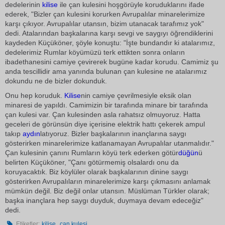
dedelerinin
kilise
ile çan kulesini hoşgörüyle koruduklarını ifade
ederek, "Bizler çan kulesini korurken Avrupalılar minarelerimize
karşı çıkıyor. Avrupalılar utansın, bizim utanacak tarafımız yok"
dedi. Atalarından başkalarına karşı sevgi ve saygıyı öğrendiklerini
kaydeden Küçüköner, şöyle konuştu: "İşte bundandır ki atalarımız,
dedelerimiz Rumlar köyümüzü terk ettikten sonra onların
ibadethanesini camiye çevirerek bugüne kadar korudu. Camimiz şu
anda tescillidir ama yanında bulunan çan kulesine ne atalarımız
dokundu ne de bizler dokunduk.
Onu hep koruduk.
Kilise
nin camiye çevrilmesiyle eksik olan
minaresi de yapıldı. Camimizin bir tarafında minare bir tarafında
çan kulesi var. Çan kulesinden asla rahatsız olmuyoruz. Hatta
geceleri de görünsün diye içerisine elektrik hattı çekerek ampul
takıp
aydın
latıyoruz. Bizler başkalarının inançlarına saygı
gösterirken minarelerimize katlanamayan Avrupalılar utanmalıdır."
Çan kulesinin çanını Rumların köyü terk ederken götür
düğün
ü
belirten Küçüköner, "Çanı götürmemiş olsalardı onu da
koruyacaktık. Biz köylüler olarak başkalarının dinine saygı
gösterirken Avrupalıların minarelerimize karşı çıkmasını anlamak
mümkün değil. Biz değil onlar utansın. Müslüman Türkler olarak;
başka inançlara hep saygı duyduk, duymaya devam edeceğiz"
dedi.
,
Etiketler:
kilise
çan kulesi