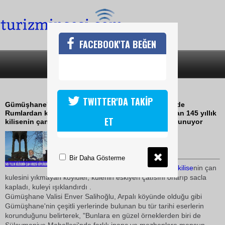
FACEBOOK'TA BEĞEN
SON DAKİKA
KATEGORİLER
AVRUPAYI UTANDIRACAK HOŞGÖRÜ
TWITTER'DA TAKİP
Gümüşhane'nin Torul ilçesinde bağlı Arpalı köyünde
Rumlardan kalan, camiye çevrilerek minaresi yapılan 145 yıllık
ET
kilisenin çan kulesi, köylüler tarafından özenle korunuyor
10 Aralık 2009 / 17:04
TURİZMİN SESİ
Bir Daha Gösterme
Minare yapmalarına rağmen
kilise
nin çan
kulesini yıkmayan köylüler, kulenin eskiyen çatısını onarıp sacla
kapladı, kuleyi ışıklandırdı .
Gümüşhane Valisi Enver Salihoğlu, Arpalı köyünde olduğu gibi
Gümüşhane'nin çeşitli yerlerinde bulunan bu tür tarihi eserlerin
korunduğunu belirterek, "Bunlara en güzel örneklerden biri de