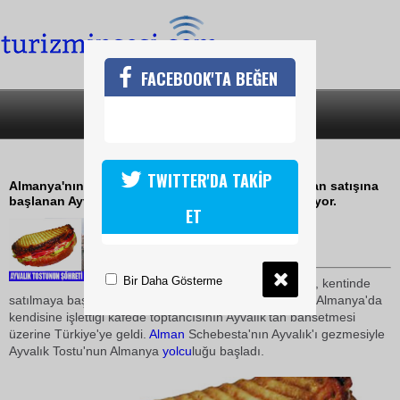
FACEBOOK'TA BEĞEN
SON DAKİKA
KATEGORİLER
AYVALIK TOSTU YURT DIŞINDA
TWITTER'DA TAKİP
Almanya'nın Düseldof kentinde bir Alman tarafından satışına
başlanan Ayvalık Tostu, bu ülkede büyük ilgi görüyor.
ET
07 Şubat 2009 / 13:25
TURİZMİN SESİ
Bir Daha Gösterme
Tost, Almanya'nın Düsseldorf, kentinde
satılmaya başlandı. Lothar Schebesta isimli bir Alman, Almanya'da
kendisine işlettiği kafede toptancısının Ayvalık'tan bahsetmesi
üzerine Türkiye'ye geldi.
Alman
Schebesta'nın Ayvalık'ı gezmesiyle
Ayvalık Tostu'nun Almanya
yolcu
luğu başladı.