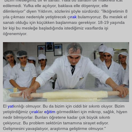
"Bizim mesleğimiz bir el sanatı. Hâlâ bu sanatın bir makinesi icat
edilemedi. Yufka elle açılıyor, baklava elle döşeniyor, elle
dilimleniyor" diyen Yıldırım, sözlerini şöyle sürdürdü: "İlköğretimin 8
yıla çıkması nedeniyle yetiştirecek ç
ırak
bulamıyoruz. Bu meslek el
sanatı olduğu için küçükken başlanması gerekiyor. 18-19 yaşında
bir kişi bu mesleğe başladığında istediğimiz vasıflarda işi
öğrenemiyor.
El
yat
kınlığı olmuyor. Bu da bizim için ciddi bir sıkıntı oluyor. Bizim
yetiştirdiğimiz ç
ırak
lar
eğitim
görmedikleri için mikrop, sağlık, hijyen
nedir bilmiyorlar. Bunları öğretene kadar çok büyük sıkıntı
çekiyoruz. Bu problem sektörün tamamına sirayet ediyor.
Gelişmesini yavaşlatıyor, araştırma geliştirme olmuyor."