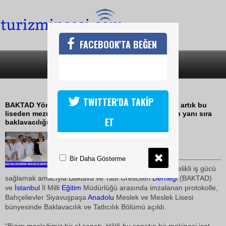
FACEBOOK'TA BEĞEN
SON DAKİKA
KATEGORİLER
BAKLAVACILARIN OKULU OLDU
TWITTER'DA TAKİP
BAKTAD Yönetim Kurulu Başkanı Mehmet Yıldırım, artık bu
liseden mezun olacak öğrencilerin unlu mamullerin yanı sıra
ET
baklavacılığı da öğreneceklerini ifade etti.
11 Aralık 2008 / 12:14
TURİZMİN SESİ
Bir Daha Gösterme
Baklava ve tatlı sektörüne nitelikli iş gücü
sağlamak amacıyla Baklava ve Tatlı Üreticileri
Derneği
(BAKTAD)
ve
İstanbul
İl Milli
Eğitim
Müdürlüğü arasında imzalanan protokolle,
Bahçelievler Siyavuşpaşa
Anadolu
Meslek ve Meslek Lisesi
bünyesinde Baklavacılık ve Tatlıcılık Bölümü açıldı.