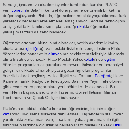
Sanatçı, işadamı ve akademisyenler tarafından kurulan PLATO,
yeni
yönetim
le Balat'ın kentsel dönüşümüne de önemli bir katma
değer sağlayacak. Plato'da, öğrencilerin mesleki yaşantılarında fark
yaratacak becerileri elde etmeleri amaçlanıyor. Teori ve teknolojinin
en iyi şekilde kullanılmasının planlandığı
okul
da öğrencilerin
yaklaşım tarzları da zenginleşecek.
Öğrenme ortamını birinci sınıf olanaklar, yetkin akademik kadro,
uluslararası
işbirliği
ağı ve mesleki ilişkiler ile zenginleştiren Plato,
öğrencilerine sanat ve iş
dünya
sının seçkin temsilcileriyle bir arada
olma fırsatı da sunacak. Plato Meslek Yüksek
okul
u'nda
eğitim
-
öğretim programları oluşturulurken mevcut ihtiyaçlar ve potansiyel
gelişimler dikkate alınarak piyasa geçerliliği olan programlar
öncelikli olarak seçilmiş. Halkla İlişkiler ve Tanıtım,
Fotoğraf
çılık ve
Kameramanlık, Radyo ve Televizyon, Basım ve Yayın Teknolojileri
gibi devam eden programlara yeni bölümler de eklenecek. Bu
yeniliklerin başında ise, Grafik Tasarım, Görsel İletişim, Mimari
Restorasyon ve Çocuk Gelişimi bulunuyor.
Plato'nun en iddialı olduğu konu ise öğrencisini, bilginin değer
kaz
andığı uygulama sürecine dahil etmesi. Öğrencilerin staj imkanı
yaratmakta zorlanması ve iş fırsatlarını yakalayamaması ile ilgili
sıkıntıların farkında olduklarını belirten Plato Meslek Yüksek
Okul
u