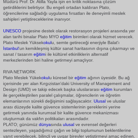
Müdürü Prof. Dr. Atilla Yayla işin en kritik noktasına çözüm
getirdiklerini belirtiyor. Bu engeli ortadan kaldıran Plato,
öğrencilerine sağladığı uygulama fırsatları ile deneyimli meslek
sahipleri yetiştireceklerine inanıyor.
UNESCO
projesine destek olarak restorasyon projeleri arasında yer
alan tarihi binalar Plato MYO
eğitim
birimleri olarak hizmet verecek.
Plato Meslek Yüksek
okul
u, semte getireceği enerjiyle Balat'ı
İstanbul
'un kemikleşmiş kültür sanat haritasının dışına çıkarmayı ve
sanat / tasarım
eğitim
i ile kültürel etkinliklerin alternatif
merkezlerinden biri haline getirmeyi amaçlıyor.
RIVA NETWORK
Plato Meslek Yükek
okul
u küresel bir
eğitim
ağının üyesidir. Bu ağ
içerisinde yer alan Kırgızistan'daki University of Management and
Design (UMD) ve takip edecek başka uluslararası
eğitim
kurumları
ile gerçekleştirilen paralel çalışmalar, öğrencilerin ve öğretim
elemanlarının sürekli değişimini sağlayacaktır.
Ulusal
ve uluslar
arası düzeyde kalite güvence sistemlerinin gereklerini yerine
getirmek yanında kurumsal bir kalite güvence mekanizması
oluşturmak da vakfın politikaları arasındadır.
PLATO; günümüz
dünya
sında
ulusal
ve evrensel değerleri
sentezleyen, yaşadığımız çağın ve bilgi toplumunun beklentilerine
yanıt verebilecek, bilinçli ve uygar bireyler yetiştirmeyi amaç edinen,