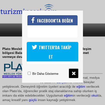
FACEBOOK'TA BEĞEN
SON DAKİKA
KATEGORİLER
BALATA SANAT GELDİ
TWITTER'DA TAKİP
Plato Meslek Yüksekokulu, İstanbul'un en eski yerleşim
bölgesi Balat'ta kendisine ait tarihi mekanlarda hizmet
ET
vermeye devam ediyor
06 Nisan 2010 / 13:40
TURİZMİN SESİ
Bir Daha Gösterme
Plato Meslek Yüksek
okul
u sanat, medya
ve tasarım
dünya
sına nitelikli bireyler
yetiştirecek. Deneyimli öğretim üyeleri aracılığı ile
eğitim
verilecek
olan Plato'da, öğrenciler pratik staj olanaklarına sahip olurken iş
imkanı da elde edebilecekler. Uygulamalı
eğitim
in verileceği
okul
da,
amaç kreatif yanı
güçlü
insan kaynağı yetiştirmek.