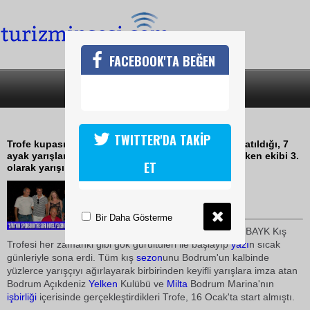
FACEBOOK'TA BEĞEN
SON DAKİKA
KATEGORİLER
BAYK KIŞ TROFESİ TAMAMLANDI
TWITTER'DA TAKİP
Trofe kupası için kritik önem taşıyan 41 teknenin katıldığı, 7
ayak yarışlarının genel ortalamasında The Sofa yelken ekibi 3.
ET
olarak yarışı bitirdi
02 Haziran 2010 / 18:21
TURİZMİN SESİ
Bir Daha Gösterme
Dokuz yıldır gelenekselleşen BAYK Kış
Trofesi her zamanki gibi gök gürültüleri ile başlayıp
yazı
n sıcak
günleriyle sona erdi. Tüm kış
sezon
unu Bodrum'un kalbinde
yüzlerce yarışçıyı ağırlayarak birbirinden keyifli yarışlara imza atan
Bodrum Açıkdeniz
Yelken
Kulübü ve
Milta
Bodrum Marina'nın
işbirliği
içerisinde gerçekleştirdikleri Trofe, 16 Ocak'ta start almıştı.