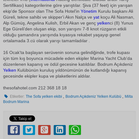
Sertifikası) kategorilerine göre yarıştılar. Şiva (37 feet) için yarışan
ekip'de Sponsor olan The Sofa Hotel'in
Yönetim
Kurulu başkanı Ali
Güreli, tekne sahibi ve skipper'i Akın Nalça ve
yat
koçu Ali Nasman,
Alp Gümüş, Angelina Kulish, Erbil Akan ve genç
yelken
ci (8) Yunus
Ege Güreli'den oluşan ekip, son yarışını 7-8 knot rüzgarın etkili
olduğu şamandıra yarışında kıyasıya rekabet yaşayıp genel
ortalamada 3.cü olarak yarışı tamamladılar .
16 Ocak'ta başlayan serüvenin sonuna gelindiğinde, trofe kupası
için tüm kış boyunca mücadele eden ekipler Marina Yacht Club'da
düzenlenen kapanış ve ödül gecesine katıldılar. Bodrum Açıkdeniz
Yelken
Kulübünün kuruluş yıldönümünün de kutlandığı kapanış
gecesinde ekipler kupa ve plaketlerini aldılar.
thesofahotel.com 212 368 18 18
,
,
Etiketler:
The Sofa yelken ekibi
Bodrum Açıkdeniz Yelken Kulübü
Milta
Bodrum Marina