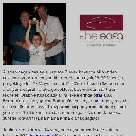
Aradan geçen beş ay süresince 7 ayak boyunca birbirinden
çekişmeli yarışların yaşandığı trofede son ayak 29-30 Mayıs'ta
gerçekleştirildi. 29 Mayıs'ta saat 11:30'da 7-8 knot rüzgarla start
alan yarış coğrafi rotada gerçekleşti. Bodrum'dan start alan
tekneler, Orak ve Kıstak adalarını iskelelerinde b
ırak
arak
Bodrum'da finish yaptılar. Bodrum'da yaz aylarında gün içerisinde
etkisini gösteren kuvvetli rüzgâr birinci gün yarışında da ekiplere
yön verdi. 15-16 knot'a kadar artan rüzgar ekiplerin daha kısa
sürede rotalarını tamamlamalarına olanak sağladı
Toplam 7 ayaktan ve 14 yarıştan oluşan mücadeleye katılan
tekneler IRC (
International
Racing Certificate-Uluslar arası Yarış