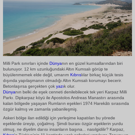
Milli Park sınırları içinde
Dünya
nın en güzel kumsallarından biri
bulunuyor. 12 km uzunluğundaki Altın Kumsalı görüp te
büyülenmemek elde değil, umarım
Kıbrıs
lılar birkaç küçük tesis
dışında yapılaşmanın olmadığı Altın Kumsalı korumayı becerir.
Betonlaşırsa gerçekten çok
yazı
k olur.
Dünya
nın belki de eşek cenneti denilebilecek tek yeri Karpaz Milli
Parkı. Dipkarpaz köyü ile Apostolos Andreas Manastırı arasında
kalan bölgede yaşayan Rumların eşekleri 1974 Harekâtı sırasında
özgür kalmış ve zamanla yabanileşmiş.
Askeri bölge ilan edildiği için yerleşime kapatılan bu yörede
eşeklerde üreyip, çoğalmış. Şimdi burası özgür eşeklerin yurdu
olmuş, ne diyelim darısı insanların başına... nasılgidilir? Karpaz,