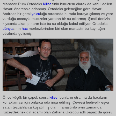
Manastır Rum Ortodoks
Kilise
sinin kurucusu olarak da kabul edilen
Havari Andreas'a adanmış. Ortodoks geleneğine göre Havari
Andreas bir gemi
yolcu
luğu sırasında burada karaya çıkmış ve yere
vurduğu asasıyla mucizeler yaratan bir su çıkarmış. Şimdi denizin
kıyısında akan pınarın işte bu su olduğu kabul ediliyor. Ortodoks
dünya
sının
hac
merkezlerinden biri olan manastır bu kaynağın
etrafında gelişmiş.
Önce küçük bir şapel, sonra
kilise
, bunların etrafına da hacıların
konaklaması için onlarca oda inşa edilmiş. Çevresi hediyelik eşya
satan tezgâhlarca kuşatılmış olan manastırda aynı zamanda
Kuzeydeki tek din adamı olan Zaharia Giorgou adlı papaz da görev