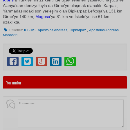
Kıbrıs
'a Türkiye'nin 11 kentinde uçak seferleri yapılıyor. Taşucu ve
Alanya'dan denizyoluyla da Girne'ye ulaşmak olanaklı. Karpaz,
Yarımadasındaki son yerleşim olan Dipkarpaz Lefkoşa'ya 131 km,
Girne'ye 140 km,
Magosa
'ya 81 km ve İskele'ye ise 61 km
uzaklıkta.
,
,
,
Etiketler:
KIBRIS
Apostolos Andreas
Dipkarpaz
Apostolos Andreas
Manastırı
Yorumlar