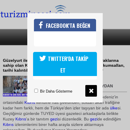
FACEBOOK'TA BEĞEN
SON DAKİKA
KATEGORİLER
BEREKETLİ TOPRAKLAR
TWITTER'DA TAKİP
Güzelyurt ile birlikte Kuzey Kıbrıs'ın en verimli topraklarına
sahip olan Karpaz, özgür eşekleri, uçsuz bucaksız kumsalları,
ET
tarihi kalıntıları ve manastırlarıyla görülmeye değer
15 Haziran 2009 / 14:51
TURİZMİN SESİ-ERSOY SOYDAN
Bir Daha Gösterme
Bu hafta
Kıbrıs
'a gidiyoruz. Akdeniz'in
ortasındaki
Kıbrıs
kendine has şivesinden, soldan akan trafiğine
kadar hem farklı, hem de Türkiye'den izler taşıyan bir ada
ülke
si.
Geçtiğimiz günlerde TUYED üyesi gazeteci arkadaşlarla birlikte
Kuzey
Kıbrıs
'a bir tanıtım
gezi
si düzenledik. Bu
gezi
de edindiğim
Kıbrıs
izlenimlerimi birer hafta arayla sizlere aktarmaya