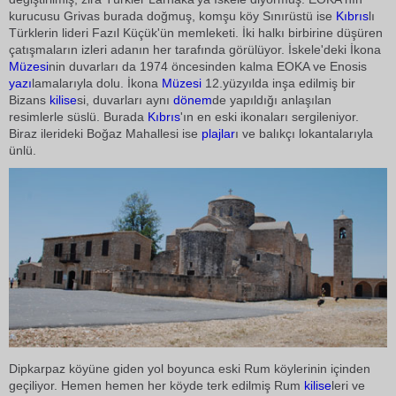
kurucusu Grivas burada doğmuş, komşu köy Sınırüstü ise
Kıbrıs
lı
Türklerin lideri Fazıl Küçük'ün memleketi. İki halkı birbirine düşüren
çatışmaların izleri adanın her tarafında görülüyor. İskele'deki İkona
Müzesi
nin duvarları da 1974 öncesinden kalma EOKA ve Enosis
yazı
lamalarıyla dolu. İkona
Müzesi
12.yüzyılda inşa edilmiş bir
Bizans
kilise
si, duvarları aynı
dönem
de yapıldığı anlaşılan
resimlerle süslü. Burada
Kıbrıs
'ın en eski ikonaları sergileniyor.
Biraz ilerideki Boğaz Mahallesi ise
plajlar
ı ve balıkçı lokantalarıyla
ünlü.
Dipkarpaz köyüne giden yol boyunca eski Rum köylerinin içinden
geçiliyor. Hemen hemen her köyde terk edilmiş Rum
kilise
leri ve