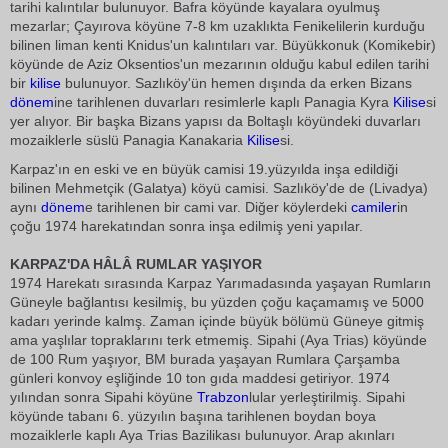
tarihi kalıntılar bulunuyor. Bafra köyünde kayalara oyulmuş
mezarlar; Çayırova köyüne 7-8 km uzaklıkta Fenikelilerin kurduğu
bilinen liman kenti Knidus'un kalıntıları var. Büyükkonuk (Komikebir)
köyünde de Aziz Oksentios'un mezarının olduğu kabul edilen tarihi
bir
kilise
bulunuyor. Sazlıköy'ün hemen dışında da erken Bizans
dönem
ine tarihlenen duvarları resimlerle kaplı Panagia Kyra
Kilise
si
yer alıyor. Bir başka Bizans yapısı da Boltaşlı köyündeki duvarları
mozaiklerle süslü Panagia Kanakaria
Kilise
si.
Karpaz'ın en eski ve en büyük camisi 19.yüzyılda inşa edildiği
bilinen Mehmetçik (Galatya) köyü camisi. Sazlıköy'de de (Livadya)
aynı
dönem
e tarihlenen bir cami var. Diğer köylerdeki
camiler
in
çoğu 1974 harekatından sonra inşa edilmiş yeni yapılar.
KARPAZ'DA HÂLÂ RUMLAR YAŞIYOR
1974 Harekatı sırasında Karpaz Yarımadasında yaşayan Rumların
Güneyle bağlantısı kesilmiş, bu yüzden çoğu kaçamamış ve 5000
kadarı yerinde kalmş. Zaman içinde büyük bölümü Güneye gitmiş
ama yaşlılar topraklarını terk etmemiş. Sipahi (Aya Trias) köyünde
de 100 Rum yaşıyor, BM burada yaşayan Rumlara Çarşamba
günleri konvoy eşliğinde 10 ton gıda maddesi getiriyor. 1974
yılından sonra Sipahi köyüne
Trabzon
lular yerleştirilmiş. Sipahi
köyünde tabanı 6. yüzyılın başına tarihlenen boydan boya
mozaiklerle kaplı Aya Trias Bazilikası bulunuyor. Arap akınları