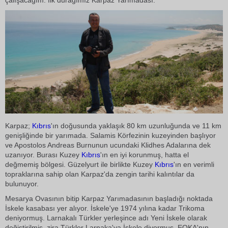
çalışacağım. İlk durağımız Karpaz Yarımadası.
Karpaz;
Kıbrıs
'ın doğusunda yaklaşık 80 km uzunluğunda ve 11 km
genişliğinde bir yarımada. Salamis Körfezinin kuzeyinden başlıyor
ve Apostolos Andreas Burnunun ucundaki Klidhes Adalarına dek
uzanıyor. Burası Kuzey
Kıbrıs
'ın en iyi korunmuş, hatta el
değmemiş bölgesi. Güzelyurt ile birlikte Kuzey
Kıbrıs
'ın en verimli
topraklarına sahip olan Karpaz'da zengin tarihi kalıntılar da
bulunuyor.
Mesarya Ovasının bitip Karpaz Yarımadasının başladığı noktada
İskele kasabası yer alıyor. İskele'ye 1974 yılına kadar Trikoma
deniyormuş. Larnakalı Türkler yerleşince adı Yeni İskele olarak
değiştirilmiş, zira Türkler Larnaka'ya İskele diyormuş. EOKA'nın