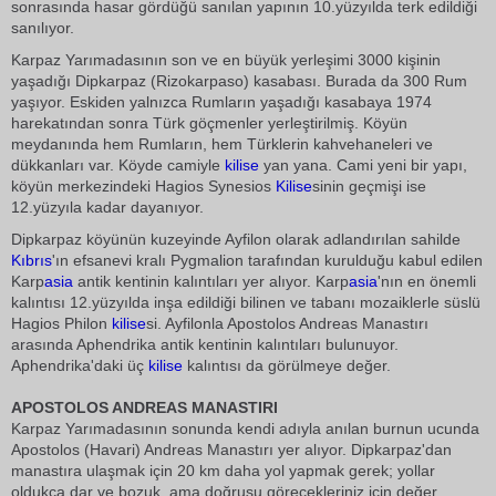
sonrasında hasar gördüğü sanılan yapının 10.yüzyılda terk edildiği
sanılıyor.
Karpaz Yarımadasının son ve en büyük yerleşimi 3000 kişinin
yaşadığı Dipkarpaz (Rizokarpaso) kasabası. Burada da 300 Rum
yaşıyor. Eskiden yalnızca Rumların yaşadığı kasabaya 1974
harekatından sonra Türk göçmenler yerleştirilmiş. Köyün
meydanında hem Rumların, hem Türklerin kahvehaneleri ve
dükkanları var. Köyde camiyle
kilise
yan yana. Cami yeni bir yapı,
köyün merkezindeki Hagios Synesios
Kilise
sinin geçmişi ise
12.yüzyıla kadar dayanıyor.
Dipkarpaz köyünün kuzeyinde Ayfilon olarak adlandırılan sahilde
Kıbrıs
'ın efsanevi kralı Pygmalion tarafından kurulduğu kabul edilen
Karp
asia
antik kentinin kalıntıları yer alıyor. Karp
asia
'nın en önemli
kalıntısı 12.yüzyılda inşa edildiği bilinen ve tabanı mozaiklerle süslü
Hagios Philon
kilise
si. Ayfilonla Apostolos Andreas Manastırı
arasında Aphendrika antik kentinin kalıntıları bulunuyor.
Aphendrika'daki üç
kilise
kalıntısı da görülmeye değer.
APOSTOLOS ANDREAS MANASTIRI
Karpaz Yarımadasının sonunda kendi adıyla anılan burnun ucunda
Apostolos (Havari) Andreas Manastırı yer alıyor. Dipkarpaz'dan
manastıra ulaşmak için 20 km daha yol yapmak gerek; yollar
oldukça dar ve bozuk, ama doğrusu görecekleriniz için değer.