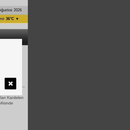
Ağustos 2026
mir
36°C
▼
tanbul
31°C
ntalya
36°C
nkara
28°C
i için
yor
a faaliyete
 olan Kardelen
fisinde