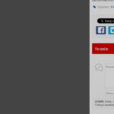
tanıtımlarını
Etiketler:
K
Yorumlar
UYARI:
Küfür, h
Türkçe karakte