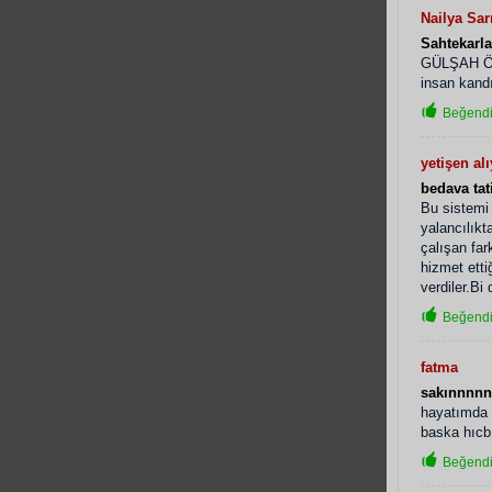
Nailya Sar
Sahtekarla
GÜLŞAH ÖZD
insan kand
Beğendi
yetişen al
bedava tat
Bu sistemi
yalancılıkt
çalışan far
hizmet etti
verdiler.Bi
Beğendi
fatma
sakınnnn
hayatımda 
baska hıcbı
Beğendi