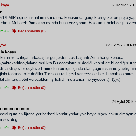
ıkaya
07 Haziran 201
r
EMİR eşiniz insanların kandırma konusunda gerçekten güzel bir proje yap
ırdınız.Mubarek Ramazan ayında bunu yazıyorum.Hakkımız helal değil sizler
m (0)
Beğenmedim (0)
ıyoo
04 Ekim 2010 Paz
ile koşşş
 kuran ve çalışan arkadaşlar gerçekten çok başarılı.Ama hangi konuda
a,sahtekarlıkta,dolandırıcılıkta.Bu adamların bi dediği kesinlikle bi dediğini tu
klı farklı şeyler söylüyo.Emin olun bu işin içinde olan çoğu insan ne yaptığını
ğinin farkında bile değiller.Tur sonu tatil çeki verecez dediler 1 tabak domates
 dahaki turda otel vereceklermiş bakalım o zaman ne yiyecez :)::)):)):)
m (0)
Beğenmedim (0)
24 Eylül 2010
nnnnnnnnnnnnn
gordugum en iğrenc yer herkezi kandırıyorlar yok boyle bişey sakın almayın d
r sey degıl.
m (0)
Beğenmedim (0)