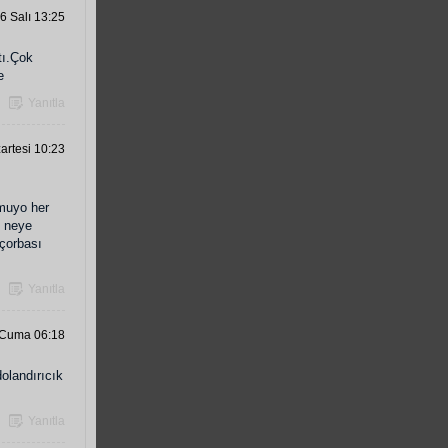
6 Salı 13:25
tı.Çok
e
Yanıtla
artesi 10:23
tmuyo her
n neye
 çorbası
Yanıtla
 Cuma 06:18
olandırıcık
Yanıtla