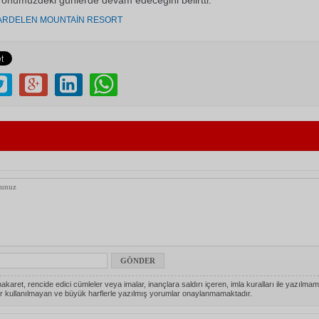
n önümüzdeki günlerde devam edeceğini belirtti.
ARDELEN MOUNTAİN RESORT
akaret, rencide edici cümleler veya imalar, inançlara saldırı içeren, imla kuralları ile yazılmam
r kullanılmayan ve büyük harflerle yazılmış yorumlar onaylanmamaktadır.