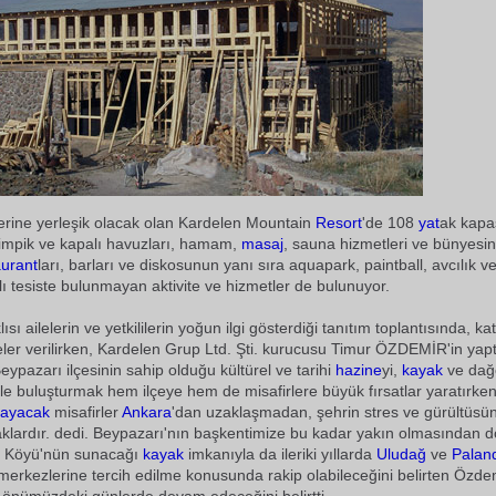
rine yerleşik olacak olan Kardelen Mountain
Resort
'de 108
yat
ak kapas
 olimpik ve kapalı havuzları, hamam,
masaj
, sauna hizmetleri ve bünyesi
aurant
ları, barları ve diskosunun yanı sıra aquapark, paintball, avcılık ve 
zlı tesiste bulunmayan aktivite ve hizmetler de bulunuyor.
sı ailelerin ve yetkililerin yoğun ilgi gösterdiği tanıtım toplantısında, kat
eler verilirken, Kardelen Grup Ltd. Şti. kurucusu Timur ÖZDEMİR'in yapt
ypazarı ilçesinin sahip olduğu kültürel ve tarihi
hazine
yi,
kayak
ve dağc
i ile buluşturmak hem ilçeye hem de misafirlere büyük fırsatlar yaratırke
layacak
misafirler
Ankara
'dan uzaklaşmadan, şehrin stres ve gürültüs
klardır. dedi. Beypazarı'nın başkentimize bu kadar yakın olmasından d
il Köyü'nün sunacağı
kayak
imkanıyla da ileriki yıllarda
Uludağ
ve
Palan
erkezlerine tercih edilme konusunda rakip olabileceğini belirten Özdem