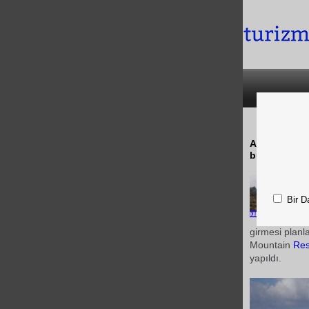
Ankara şehir 
bulunmaz ola
Bir D
girmesi plan
Mountain
Res
yapıldı.