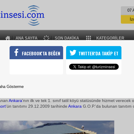
07 
İz
İs
A
ANA SAYFA
SON DAKİKA
KATEGORİLER
A
BEYPAZARINA TURİSTİK YATIRIM
FACEBOOK'TA BEĞEN
TWITTER'DA TAKİP ET
merkezine 1 saat 10 dakika uzaklıkta olan tesis, Ankaralı misafirler
naklar sağlarken bölgenin ilk kayak tesisi olma özelliğini de taşı
31 Aralık 2009 / 10:24
TURİZMİN SESİ
aha Gösterme
Ankara
Beypazarı, Karaşar Mevkii'nde 2010 yılı Ekim ayınd
lanan
Ankara
'nın ilk ve tek 1. sınıf tatil köyü statüsünde hizmet verecek
ort
'ün tanıtımı 29.12.2009 tarihinde
Ankara
G.O.P.'da bulunan tanıtım o