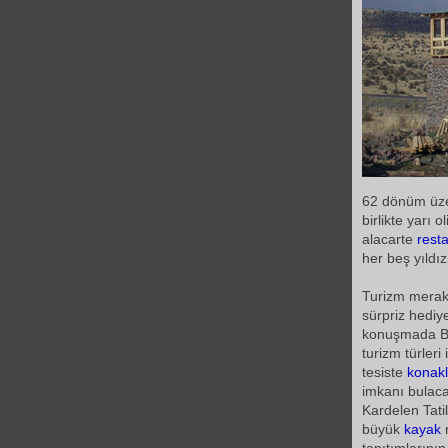
62 dönüm üze
birlikte yarı
alacarte
rest
her beş yıldı
Turizm meraklı
sürpriz hediy
konuşmada Be
turizm türler
tesiste
konak
imkanı bulaca
Kardelen Tat
büyük
kayak
m