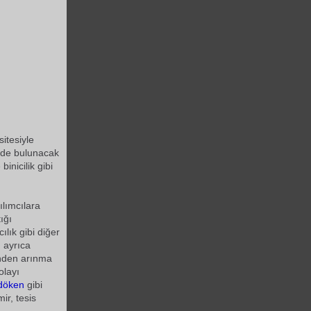
itesiyle
nde bulunacak
binicilik gibi
ılımcılara
ığı
ılık gibi diğer
n ayrıca
ünden arınma
olayı
döken
gibi
ir, tesis