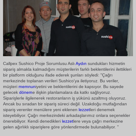
Callpex Sushico Proje Sorumlusu Aslı
Aydın
sundukları hizmetin
sipariş almakla kalmadığını müşterilerin farklı beklentilerini ilettikleri
bir platform olduğunu ifade ederek şunları söyledi: "Çağrı
merkezinde toplanan verileri Sushico'ya iletiyoruz. Bu veriler,
müşteri
memnun
iyetini ve beklentilerini de kapsıyor. Bu sayede
gelecek
dönem
e ilişkin planlamalara da katkı sağlıyoruz.
Siparişlerle ilgilenerek restoranların iş yükünü azaltmış oluyoruz.
Ancak bu sıradan bir sipariş süreci değil. Uzakdoğu mutfağından
sipariş verenler menülere yeni eklenen
lezzet
leri denemek
isteyebiliyor. Çağrı merkezindeki arkadaşlarımız onlara seçenekler
önerebiliyor. Kendi denedikleri
lezzet
lere veya çağrı merkezine
gelen ağırlıklı siparişlere göre yönlendirmede bulunabiliyor. "