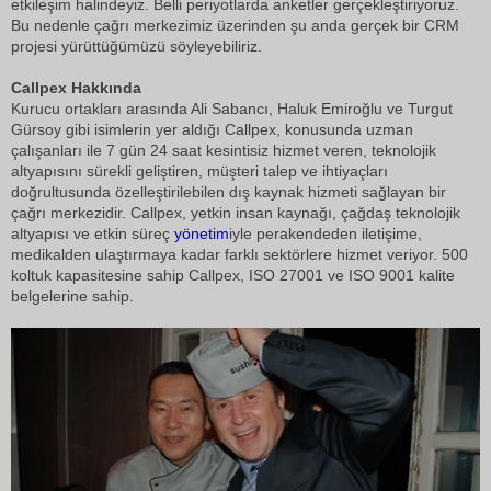
etkileşim halindeyiz. Belli periyotlarda anketler gerçekleştiriyoruz.
Bu nedenle çağrı merkezimiz üzerinden şu anda gerçek bir CRM
projesi yürüttüğümüzü söyleyebiliriz.
Callpex Hakkında
Kurucu ortakları arasında Ali Sabancı, Haluk Emiroğlu ve Turgut
Gürsoy gibi isimlerin yer aldığı Callpex, konusunda uzman
çalışanları ile 7 gün 24 saat kesintisiz hizmet veren, teknolojik
altyapısını sürekli geliştiren, müşteri talep ve ihtiyaçları
doğrultusunda özelleştirilebilen dış kaynak hizmeti sağlayan bir
çağrı merkezidir. Callpex, yetkin insan kaynağı, çağdaş teknolojik
altyapısı ve etkin süreç
yönetim
iyle perakendeden iletişime,
medikalden ulaştırmaya kadar farklı sektörlere hizmet veriyor. 500
koltuk kapasitesine sahip Callpex, ISO 27001 ve ISO 9001 kalite
belgelerine sahip.