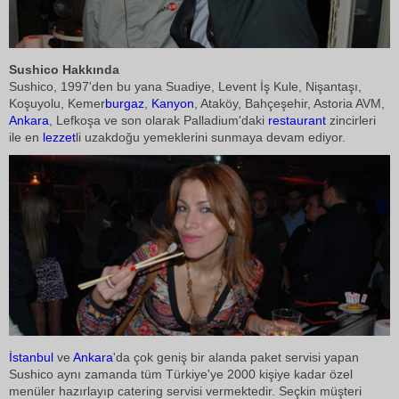
Sushico Hakkında
Sushico, 1997'den bu yana Suadiye, Levent İş Kule, Nişantaşı,
Koşuyolu, Kemer
burgaz
,
Kanyon
, Ataköy, Bahçeşehir, Astoria AVM,
Ankara
, Lefkoşa ve son olarak Palladium'daki
restaurant
zincirleri
ile en
lezzet
li uzakdoğu yemeklerini sunmaya devam ediyor.
İstanbul
ve
Ankara
'da çok geniş bir alanda paket servisi yapan
Sushico aynı zamanda tüm Türkiye'ye 2000 kişiye kadar özel
menüler hazırlayıp catering servisi vermektedir. Seçkin müşteri