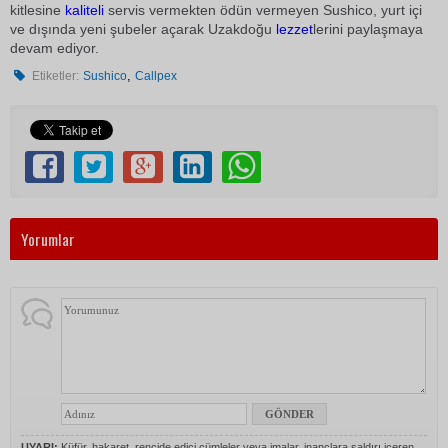
kitlesine
kaliteli
servis vermekten ödün vermeyen Sushico, yurt içi
ve dışında yeni şubeler açarak Uzakdoğu
lezzet
lerini paylaşmaya
devam ediyor.
,
Etiketler:
Sushico
Callpex
Yorumlar
UYARI:
Küfür, hakaret, rencide edici cümleler veya imalar, inançlara saldırı içeren,