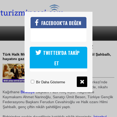
FACEBOOK'TA BEĞEN
SON DAKİKA
KATEGORİLER
BİR ÖMÜR MUTLULUĞA EVET DEDİLER
TWITTER'DA TAKİP
Türk Halk Müziği'nin güçlü yorumcularından Nurgül Şahballı,
hayatını gazeteci Eyüp KOÇAK ile birleştirdi
ET
04 Ağustos 2010 / 20:08
TURİZMİN SESİ
İstanbul
Kâğıthane Kültür Merkezi'nde
Bir Daha Gösterme
gerçekleştirilen nikâh töreninde, nikahı
Kağıthane
Belediye
Başkanı Fazlı Kılıç kıydı. Kâğıthane
Kaymakamı Ahmet Narinoğlu, Sanatçı Ümit Besen, Türkiye Gençlik
Federasyonu Başkanı Ferudun Cevahiroğlu ve Halk ozanı Hilmi
Şahballı, genç çiftin nikâh şahitliğini yaptı.
Birbirinden seçkin davetlilerin katıldığı nikâh töreninde,
İstanbul