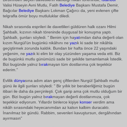
Valisi Hüseyin Avni Mutlu, Fatih
Belediye
Başkanı Mustafa Demir,
Bağcılar
Belediye
Başkanı Lokman Çağırcı da, yeni evlenen çifte
telgrafla ömür boyu mutluluklar diledi.
Nikah sırasında esprileri ile davetlileri güldüren halk ozanı Hilmi
Şahballı, kızının nikah töreninde duygusal bir konuşma yaptı.
Şahballı, şunları söyledi. " Benim için ha
yat
ımdan daha değerli olan
kızım Nurgül'ün bugünkü nikâhını ne
yazı
k ki sade bir nikâhla
geçiştirmek zorunda kaldık. Bundan bir hafta önce 22 yaşındaki
yeğenim, ne
yazı
k ki elim bir olay yüzünden yaşama veda etti. Biz
de bugünkü mutlu günümüzü sade bir şekilde tamamlamak İstedik.
Bizi bugünde yalnız b
ırak
mayan tüm dostlarıma çok teşekkür
ederim."
Evlilik
dünya
sına adım atan genç çiftlerden Nurgül Şahballı mutlu
günü ile ilgili şunları söyledi: " Bir yıllık bir beraberliğimiz bugün
itibari ile daha da perçinleşti. Çok garip ama çok mutlu olduğum bir
gün. Bizi bugün yalnız b
ırak
mayan değerli dostlarımıza, çok
teşekkür ediyorum. Yıllardır binlerce kişiye
konser
verdim ama
nikâh sırasındaki heyecanımdan az kalsın kalbim duracaktı.
İnanılmaz bir gündü. Rabbim, sevenleri kavuştursun, dergâhından
ayırmasın"