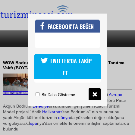
FACEBOOK'TA BEĞEN
SON DAKİKA
KATEGORİLER
BODRUMDA YEŞİL DOKU KORUNACAK
TWITTER'DA TAKİP
WOW Bodrum Resort Oteli'nde Bodrum Yarımadası Tanıtma
Vakfı (BOYTAV) aylık olağan toplantısı yapıldı.
ET
04 Haziran 2010 / 10:04
TURİZMİN SESİ
Toplantıda Bodrum
Belediye
si
Avrupa
Bir Daha Gösterme
Birliği
ve Dış İlişkiler Koordinatörü Pınar
Akgün Bodrum
Belediye
si tarafından geliştirilen Kültür Turizmi
Model projesi ''Antik
Halikarnas
'tan Bodrum'a'' nın sunumunu
yaptı.Akgün kültürel turizmin
dünya
da yükselen değer olduğunu
vurgulayarak,İ
spa
nya'dan örneklerle önemine ilişkin saptamalarda
bulundu.