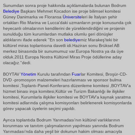
Sunumdan sonra proje hakkında açıklamalarda bulunan Bodrum
Belediye
Başkanı Mehmet Kocadon ise proje bilimsel komitesi
Güney Danimarka ve Floransa
Üniversite
leri ile İtalyan şehir
ortakları Rio Marina ve Lucca'daki uzmanların proje konusunda çok
heyecanlı olmalarının kendilerini de yüreklendirdiğini ve projenin
sunulduğu tüm kurumlardan mutlaka olumlu geri dönüşler
aldıklarını ifade ederek ''En son
belediye
miz Marakeş'teki bir
kültürel miras toplantısına davetli idi.Haziran sonu Brüksel AB
merkez binasında bir sunumumuz var.Europa Nostra ya da üye
olduk.2011 Europa Nostra Kültürel Miras Proje ödüllerine aday
olacağız.''dedi.
BOYTAV
Yönetim
Kurulu tarafından
Fuar
lar Komitesi, Broşür-CD-
DVD -promosyon malzemeleri hazırlanması ve sponsor bulma
komitesi ,Toplantı-Panel-Konferans düzenleme komitesi ,BOYTAV'a
hizmet binası inşa komitesi,Kültür ve Turizm Bakanlığı ile ilişkiler
komitesi, Kurumlarla ilişkiler komitesi ve BOYTAV'a kaynak yaratma
komitesi adlarında çalışma komisyonları belirlenerek komisyonlarda
görev yapacak üyelerin seçimi yapıldı.
Ayrıca toplantıda Bodrum Yarımadası'nın kültürel varlıklarının
korunması ve tanıtım çalışmalarının yapılması yanında Bodrum
Yarımadası'nda daha yeşil bir dokunun hakim olması amacıyla