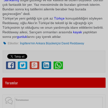
"
Sarıkamış
doğal güzelliği ve kar kalitesi ile bizleri büyüledi. Burası
çok fantastik bir yer. Yaz mevsiminde de buraları görmek isterim.
Bundan sonra kış tatillerini ailemle beraber hep burada
geçireceğim" dedi.
Türkiye'ye yeni geldiği için çok az
Türkçe
konuşabildiğini söyleyen
Reddaway, oğlu Alex'in Türkiye'de tekstil işi ile uğraştığı için
Türkçesinin iyi olduğunu ve onun yardımıyla idare ettiklerini belirtti.
Reddaway ailesi, Sarıçam ormanları arasında
kayak
yaptıktan
sonra yor
gunluk
larını çay içerek attılar.
Etiketler:
İngiltere'nin Ankara Büyükelçisi David Reddaway
Yorumlar