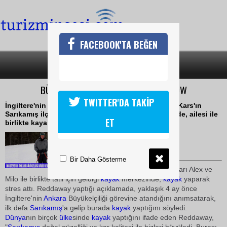
FACEBOOK'TA BEĞEN
SON DAKİKA
KATEGORİLER
BÜYÜKELÇİ REDDAWAY DEN KAYAK SHOW
TWITTER'DA TAKİP
İngiltere'nin Ankara Büyükelçisi David Reddaway, Kars'ın
Sarıkamış ilçesindeki Bayraktepe Kayak Merkezi'nde, ailesi ile
ET
birlikte kayak yapmanın keyfini yaşadı
27 Şubat 2010 / 19:56
TURİZMİN SESİ
Bir Daha Gösterme
Reddaway, eşi Roshan, oğulları Alex ve
Milo ile birlikte tatil için geldiği
kayak
merkezinde,
kayak
yaparak
stres attı. Reddaway yaptığı açıklamada, yaklaşık 4 ay önce
İngiltere'nin
Ankara
Büyükelçiliği görevine atandığını anımsatarak,
ilk defa
Sarıkamış
'a gelip burada
kayak
yaptığını söyledi.
Dünya
nın birçok
ülke
sinde
kayak
yaptığını ifade eden Reddaway,