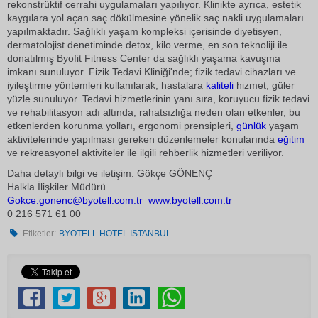
rekonstrüktif cerrahi uygulamaları yapılıyor. Klinikte ayrıca, estetik
kaygılara yol açan saç dökülmesine yönelik saç nakli uygulamaları
yapılmaktadır. Sağlıklı yaşam kompleksi içerisinde diyetisyen,
dermatolojist denetiminde detox, kilo verme, en son teknoliji ile
donatılmış Byofit Fitness Center da sağlıklı yaşama kavuşma
imkanı sunuluyor. Fizik Tedavi Kliniği'nde; fizik tedavi cihazları ve
iyileştirme yöntemleri kullanılarak, hastalara
kaliteli
hizmet, güler
yüzle sunuluyor. Tedavi hizmetlerinin yanı sıra, koruyucu fizik tedavi
ve rehabilitasyon adı altında, rahatsızlığa neden olan etkenler, bu
etkenlerden korunma yolları, ergonomi prensipleri,
günlük
yaşam
aktivitelerinde yapılması gereken düzenlemeler konularında
eğitim
ve rekreasyonel aktiviteler ile ilgili rehberlik hizmetleri veriliyor.
Daha detaylı bilgi ve iletişim: Gökçe GÖNENÇ
Halkla İlişkiler Müdürü
Gokce.gonenc@byotell.com.tr
www.byotell.com.tr
0 216 571 61 00
Etiketler:
BYOTELL HOTEL İSTANBUL