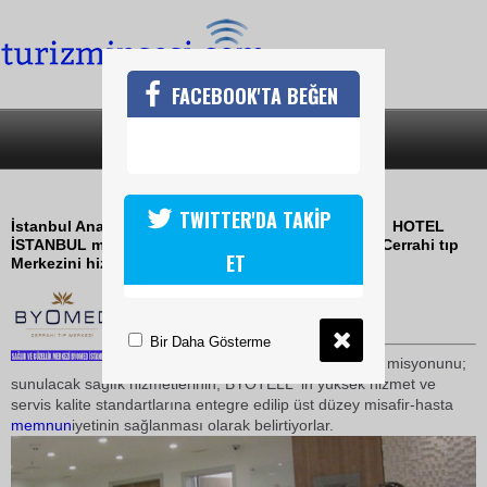
FACEBOOK'TA BEĞEN
SON DAKİKA
KATEGORİLER
BYOMED SAĞLIK MERKEZİ AÇILDI
TWITTER'DA TAKİP
İstanbul Anadolu yakası' nın sağlık oteli BYOTELL  HOTEL
İSTANBUL medikal hizmetlerini vereceği BYOMED Cerrahi tıp
ET
Merkezini hizmete açtı
14 Şubat 2010 / 11:24
TURİZMİN SESİ
Bir Daha Gösterme
Yöneticiler bu yeni oluşumun misyonunu;
sunulacak sağlık hizmetlerinin, BYOTELL' in yüksek hizmet ve
servis kalite standartlarına entegre edilip üst düzey misafir-hasta
memnun
iyetinin sağlanması olarak belirtiyorlar.