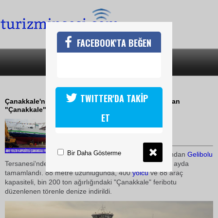
FACEBOOK'TA BEĞEN
SON DAKİKA
KATEGORİLER
ÇANAKKALE FERİBOTU DENİZE İNDİ
TWITTER'DA TAKİP
Çanakkale'nin Gelibolu ilçesinde yapımı tamamlanan
"Çanakkale" feribotu denize indirildi
ET
10 Ocak 2010 / 10:53
TURİZMİN SESİ
Bir Daha Gösterme
Aksoy Denizcilik şirketi tarafından
Gelibolu
Tersanesi'nde 200 işçinin yapımında çalıştığı feribot, 8 ayda
tamamlandı. 88 metre uzunluğunda, 400
yolcu
ve 88 araç
kapasiteli, bin 200 ton ağırlığındaki "Çanakkale" feribotu
düzenlenen törenle denize indirildi.