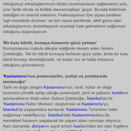
olduğumuz arkadaşlarımızın bizleri unutmamasını sağlamanın yolu,
yine 'birlik olmak ve birlikte davranmaktan' geçer. Burada belirtmek
istediğim en önemli noktanın; Federasyonun tüm siyasi partilere
'eşit mesafede durması' ve tüm siyasi partilerde, aktif görev alan
arkadaşlarımızı destekleyerek avantajlı hale gelmelerini sağlaması
olduğunu düşünüyorum
'Bir kutu kibriti, kırmaya kimsenin gücü yetmez'
Konuşmasına coşkulu alkışlar eşliğinde devam eden Selami
Çelebioğlu, Tek bir kibriti kırmaya herkesin gücü yeter, birde bir kutu
kibriti kırmayı denediğinizde, ne kadar zor ve hatta imkansız
olduğunu göreceksiniz
'
Kastamonu
'nun potansiyelini, yurtiçi ve yurtdışında
tanıtacağız'
Tarih ve doğa zengini
Kastamonu
'nun; tarih, kültür ve doğa
turizmine yönelik sahip olduğu potansiyeli, yerli ve yabancı
turist
lere
tanıtacaklarını ifade eden Selami Çelebioğlu, 
İstanbul
'da bir
'
Kastamonu
Kültür Merkezi' oluşturmak ve
Kastamonu
'yu,
İstanbul
'da yaşayanlara tanıtarak '
Kastamonu
Turizmine' katkı
sağlamayı hedefliyoruz.
İstanbul
'daki
Kastamonu
lulara da,
memleket havasını yaşatacak bir yaşam alanı sunmayı istiyoruz.
Aynı zamanda,
dünya
nın sayılı turizm
fuar
larından biri olan İngiltere