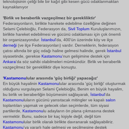
teknolojisinin çeliği bile bir kağıt gibi kesen gücü odaklanmaktan
kaynaklanıyor
'Birlik ve beraberlik vazgeçilmez bir gerekliliktir'
Federasyonların, birlikte harekete edebilme özelliğine değinen
Selami Çelebioğlu, Federasyon da,
Sivil Toplum
Kuruluşlarımızın,
birlikte hareket edebilmesi ve gücünü odaklaması için çok önemli
bir organizasyondur.
İstanbul
'da, 400'ün üzerinde köy ve ilçe
derneği
(ve ilçe Federasyonları) vardır. Derneklerin, federasyon
çatısı altında bir güç odağı haline gelmesi halinde, gerek
İstanbul
siyasetinde, gerekse
Kastamonu
'nun gelişimine destek için
Ankara
'da söz sahibi olabilmeleri mümkündür. Birlik ve beraberlik
vazgeçilmez bir gerekliliktir diye konuştu.
'
Kastamonu
lular arasında 'güç birliği' yapacağız'
En büyük hayalinin
Kastamonu
lular arasında 'güç birliği' oluşturmak
olduğunu vurgulayan Selami Çelebioğlu, Benim en büyük hayalim,
bu birlik ve beraberliğin büyümesini sağlayarak,
İstanbul
'da
Kastamonu
luların gücünü yansıtacak mitingler ve kapalı
salon
toplantıları yapmak ve gelecek olan seçimlerde, tüm siyasi
partilerde,
Kastamonu
lu adayların ön plana çıkmasına destek
vermektir. Bunu, sadece bir kaç kişiyle değil, değil tüm
Kastamonu
lular birlik olarak birlikte davranarak sağlayabiliriz.
Kastamonu
'ya yararlı hale gelmesi ve seçilmesine destek