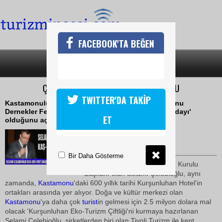
FACEBOOK'TA BEĞEN
SON DAKİKA
KATEGORİLER
ÇELEBİOĞLU KAS-DER-FEDE ADAY OLDU
TWITTER'DA TAKİP
Kastamonulu işadamı Selami Çelebioğlu, Kastamonu
Dernekler Federasyonu (Kas-Der-Fed)'e, 'Başkan adayı'
ET
olduğunu açıkladı
21 Temmuz 2010 / 09:20
TURİZMİN SESİ
Bir Daha Gösterme
Merlin Travel AŞ.'nin
Yönetim
Kurulu
Başkanı olan Selami Çelebioğlu, aynı
zamanda,
Kastamonu
'daki 600 yıllık tarihi Kurşunluhan Hotel'in
ortakları arasında yer alıyor. Doğa ve kültür merkezi olan
Kastamonu
'ya daha çok
turist
in gelmesi için 2.5 milyon dolara mal
olacak 'Kurşunluhan Eko-Turizm Çiftliği'ni kurmaya hazırlanan
Selami Çelebioğlu, şirketlerden biri olan Tivoli Turizm ile kent