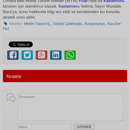
Londra'daki World Turizm Market (WTM)
Fuar
ı'nda da
Kastamonu
tanıtımı için standımız olacak.
Kastamonu
Valimiz Sayın Mustafa
Kara'ya, konu hakkında bilgi arz ettik ve kendisinden bu konuda
destek sözü aldık
,
,
,
Etiketler:
Merlin Travel AŞ.
Selami Çelebioğlu
Kurşunluhan
Kas-Der-
Fed
Yorumlar