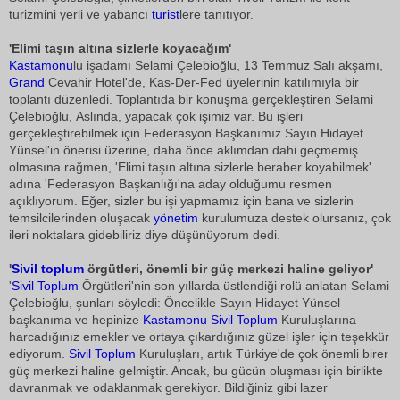
turizmini yerli ve yabancı
turist
lere tanıtıyor.
'Elimi taşın altına sizlerle koyacağım'
Kastamonu
lu işadamı Selami Çelebioğlu, 13 Temmuz Salı akşamı,
Grand
Cevahir Hotel'de, Kas-Der-Fed üyelerinin katılımıyla bir
toplantı düzenledi. Toplantıda bir konuşma gerçekleştiren Selami
Çelebioğlu, Aslında, yapacak çok işimiz var. Bu işleri
gerçekleştirebilmek için Federasyon Başkanımız Sayın Hidayet
Yünsel'in önerisi üzerine, daha önce aklımdan dahi geçmemiş
olmasına rağmen, 'Elimi taşın altına sizlerle beraber koyabilmek'
adına 'Federasyon Başkanlığı'na aday olduğumu resmen
açıklıyorum. Eğer, sizler bu işi yapmamız için bana ve sizlerin
temsilcilerinden oluşacak
yönetim
kurulumuza destek olursanız, çok
ileri noktalara gidebiliriz diye düşünüyorum dedi.
'
Sivil toplum
örgütleri, önemli bir güç merkezi haline geliyor'
'
Sivil Toplum
Örgütleri'nin son yıllarda üstlendiği rolü anlatan Selami
Çelebioğlu, şunları söyledi: Öncelikle Sayın Hidayet Yünsel
başkanıma ve hepinize
Kastamonu
Sivil Toplum
Kuruluşlarına
harcadığınız emekler ve ortaya çıkardığınız güzel işler için teşekkür
ediyorum.
Sivil Toplum
Kuruluşları, artık Türkiye'de çok önemli birer
güç merkezi haline gelmiştir. Ancak, bu gücün oluşması için birlikte
davranmak ve odaklanmak gerekiyor. Bildiğiniz gibi lazer