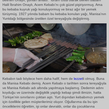
belirten Onaylı, şunları anlattı: "İbram Usta olarak bilinen babam
Halil İbrahim Onaylı, Acem Kebabı'nı çok güzel pişiriyormuş. Ama
bu kebaba kuyruk yağı konuluyormuş ve biraz ağır bir yemek
türüymüş. 1927 yılında babam bu kebaba konulan yağı, Manisa'nın
Yuntdağı bölgesinde üretilen özel tereyağıyla değiştirmiş.
Kebabın tadı böylece hem daha hafif, hem de
lezzet
li olmuş. Buna
da Manisa Kebabı demiş. Acem Kebabı o tarihten sonra tereyağıyla
ve Manisa Kebabı adı altında yapılmaya başlamış. Dedemin adını
koyduğu ve üzerinde değişiklik yaptığı kebap şimdi ilimizin, hatta
Türkiye'nin sınırlarını çoktan aştı. Yurt dışından kebabımızı yemek
için özellikle gelen müşterilerimiz oluyor. Oğullarıma da bu işin
önceliklerini öğrettim, işi onlar devraldı, onlar da çocuklarına