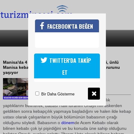
FACEBOOK'TA BEĞEN
SON DAKİKA
KATEGORİLER
DEDEDEN TORUNA ACEM KEBABI
TWITTER'DA TAKİP
Manisa'da 4 kuşaktır kebapçılık yapan Onaylı ailesi, ünlü
Manisa kebabına dedelerinin bu adı vermesinin gururunu
ET
yaşıyor
15 Temmuz 2009 / 10:49
TURİZMİN SESİ
Bir Daha Gösterme
Ali Onaylı, 4 kuşaktır kebapçılık
yaptıklarını belirterek, babası Halil İbrahim Onaylı'nın askerden
geldikten sonra kebapçılık yapmaya başladığını ve halen ilde kebap
ustası olarak çalışanların büyük bölümünün babasının çırağı
olduğunu söyledi. Babasının o
dönem
de Acem Kebabı olarak
bilinen kebabı çok iyi pişirdiğini ve bu konuda üne sahip olduğunu