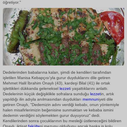
öğretiyor."
Dedelerinden babalarına kalan, şimdi de kendileri tarafından
işletilen Manisa Kebapçısı'yla gurur duyduklarını dile getiren
Mehmet Halil İbrahim Onaylı (43), kardeşi Bilal (41) ile ortak
işlettikleri dükkanda geleneksel
lezzet
i yaşattıklarını anlattı.
Dedelerinin küçük değişiklikle sofralara sunduğu
lezzet
in, artık
yapıldığı ilin adıyla anılmasından duydukları
memnun
iyeti dile
getiren Onaylı, "Dedemizin adını verdiği kebabı, onun yöntemiyle
halen misafirlerimizin beğenisine sunmaktan ve kebaba ismini
dedemin verdiğini söylemekten gurur duyuyoruz" dedi.
Kendilerinden sonra çocuklarının bu mesleği üstleneceğini bildiren
Onaylı, iktisat
fakülte
si mezunu olduğunu ancak başka iş kolu