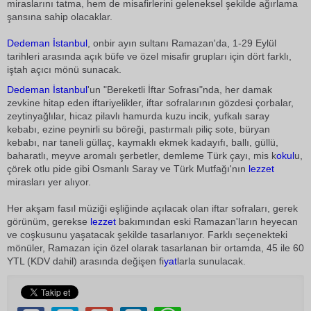
miraslarını tatma, hem de misafirlerini geleneksel şekilde ağırlama
şansına sahip olacaklar.
Dedeman
İstanbul
, onbir ayın sultanı Ramazan'da, 1-29 Eylül
tarihleri arasında açık büfe ve özel misafir grupları için dört farklı,
iştah açıcı mönü sunacak.
Dedeman
İstanbul
'un "Bereketli İftar Sofrası"nda, her damak
zevkine hitap eden iftariyelikler, iftar sofralarının gözdesi çorbalar,
zeytinyağlılar, hicaz pilavlı hamurda kuzu incik, yufkalı saray
kebabı, ezine peynirli su böreği, pastırmalı piliç sote, büryan
kebabı, nar taneli güllaç, kaymaklı ekmek kadayıfı, ballı, güllü,
baharatlı, meyve aromalı şerbetler, demleme Türk çayı, mis k
okul
u,
çörek otlu pide gibi Osmanlı Saray ve Türk Mutfağı'nın
lezzet
mirasları yer alıyor.
Her akşam fasıl müziği eşliğinde açılacak olan iftar sofraları, gerek
görünüm, gerekse
lezzet
bakımından eski Ramazan'ların heyecan
ve coşkusunu yaşatacak şekilde tasarlanıyor. Farklı seçenekteki
mönüler, Ramazan için özel olarak tasarlanan bir ortamda, 45 ile 60
YTL (KDV dahil) arasında değişen fi
yat
larla sunulacak.