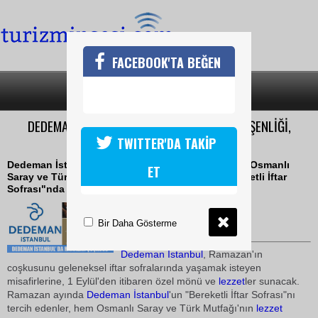
FACEBOOK'TA BEĞEN
SON DAKİKA
KATEGORİLER
DEDEMAN İSTANBUL'UN GELENEKSEL LEZZET ŞENLİĞİ,
RAMAZANDA BAŞLIYOR
TWITTER'DA TAKİP
Dedeman İstanbul, onbir ayın sultanı Ramazan'da Osmanlı
ET
Saray ve Türk Mutfağı'nın lezzet miraslarını "Bereketli İftar
Sofrası"nda misafirleri ile buluşturuyor.
09 Ağustos 2008 / 02:47
Bir Daha Gösterme
Turizmin Sesi
Dedeman
İstanbul
, Ramazan'ın
coşkusunu geleneksel iftar sofralarında yaşamak isteyen
misafirlerine, 1 Eylül'den itibaren özel mönü ve
lezzet
ler sunacak.
Ramazan ayında
Dedeman
İstanbul
'un "Bereketli İftar Sofrası"nı
tercih edenler, hem Osmanlı Saray ve Türk Mutfağı'nın
lezzet