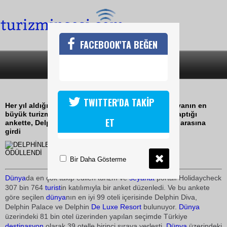
FACEBOOK'TA BEĞEN
SON DAKİKA
KATEGORİLER
DELPHİNLER YİNE ÖDÜLLENDİ
TWITTER'DA TAKİP
Her yıl aldığı TUI ödüllerinden sonra şimdi de dünyanın en
büyük turizm ve seyahat portalı Holidaycheck'in yaptığı
ET
ankette, Delphin 3 oteliyle dünyanın en iyi 99 oteli arasına
girdi
22 Mart 2010 / 16:14
TURİZMİN SESİ
Bir Daha Gösterme
Dünya
da en çok takip edilen turizm ve
seyahat
portalı Holidaycheck
307 bin 764
turist
in katılımıyla bir anket düzenledi. Ve bu ankete
göre seçilen
dünya
nın en iyi 99 oteli içerisinde Delphin Diva,
Delphin Palace ve Delphin
De Luxe
Resort
bulunuyor.
Dünya
üzerindeki 81 bin otel üzerinden yapılan seçimde Türkiye
destinasyon
olarak 39 otelle birinci sıraya yerleşti.
Dünya
üzerindeki