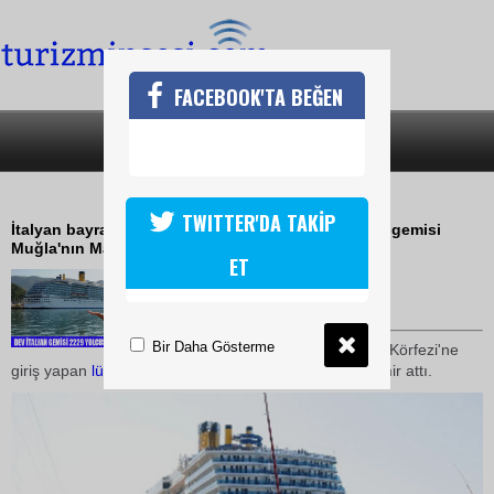
FACEBOOK'TA BEĞEN
SON DAKİKA
KATEGORİLER
DEV İTALYAN GEMİSİ MARMARİSTE
TWITTER'DA TAKİP
İtalyan bayraklı Costa Mediterranea adlı dev yolcu gemisi
Muğla'nın Marmaris ilçesine geldi.
ET
29 Eylül 2009 / 01:16
TURİZMİN SESİ
Bir Daha Gösterme
Sabah
saatlerinde
Marmaris
Körfezi'ne
giriş yapan
lüks
yolcu
gemisi,
Marmaris
Limanı'na demir attı.