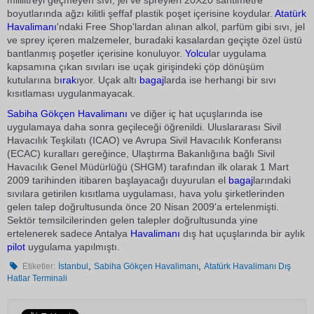
mililitreyi geçmeyen sıvı, jel ve spreyleri 20X20 santimetre
boyutlarında ağzı kilitli şeffaf plastik poşet içerisine koydular.
Atatürk
Havalimanı
'ndaki Free Shop'lardan alınan alkol, parfüm gibi sıvı, jel
ve sprey içeren malzemeler, buradaki kasalardan geçişte özel üstü
bantlanmış poşetler içerisine konuluyor.
Yolcu
lar uygulama
kapsamına çıkan sıvıları ise uçak girişindeki çöp dönüşüm
kutularına b
ırak
ıyor. Uçak altı
bagaj
larda ise herhangi bir sıvı
kısıtlaması uygulanmayacak.
Sabiha Gökçen
Havalimanı
ve diğer iç hat uçuşlarında ise
uygulamaya daha sonra geçileceği öğrenildi. Uluslararası Sivil
Havacılık Teşkilatı (ICAO) ve Avrupa Sivil Havacılık Konferansı
(ECAC) kuralları gereğince, Ulaştırma Bakanlığına bağlı Sivil
Havacılık Genel Müdürlüğü (SHGM) tarafından ilk olarak 1 Mart
2009 tarihinden itibaren başlayacağı duyurulan el
bagaj
larındaki
sıvılara getirilen kısıtlama uygulaması, hava yolu şirketlerinden
gelen talep doğrultusunda önce 20 Nisan 2009'a ertelenmişti.
Sektör temsilcilerinden gelen talepler doğrultusunda yine
ertelenerek sadece Antalya
Havalimanı
dış hat uçuşlarında bir aylık
pilot
uygulama yapılmıştı.
,
,
Etiketler:
İstanbul
Sabiha Gökçen Havalimanı
Atatürk Havalimanı Dış
Hatlar Terminali