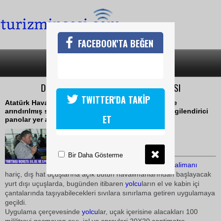
FACEBOOK'TA BEĞEN
SON DAKİKA
KATEGORİLER
DIŞ HAT UÇUŞLARINDA SIVI SINIRLAMASI
TWITTER'DA TAKİP
Atatürk Havalimanı Dış Hatlar Terminali girişinde ve
arındırılmış salon girişlerinde uygulamayla ilgili bilgilendirici
ET
panolar yer aldı
01 Ekim 2009 / 16:20
TURİZMİN SESİ
Bir Daha Gösterme
İstanbul
,
Sabiha Gökçen
Havalimanı
hariç, dış hat uçuşlarına açık bütün havalimanlarından başlayacak
yurt dışı uçuşlarda, bugünden itibaren
yolcu
ların el ve kabin içi
çantalarında taşıyabilecekleri sıvılara sınırlama getiren uygulamaya
geçildi.
Uygulama çerçevesinde
yolcu
lar, uçak içerisine alacakları 100