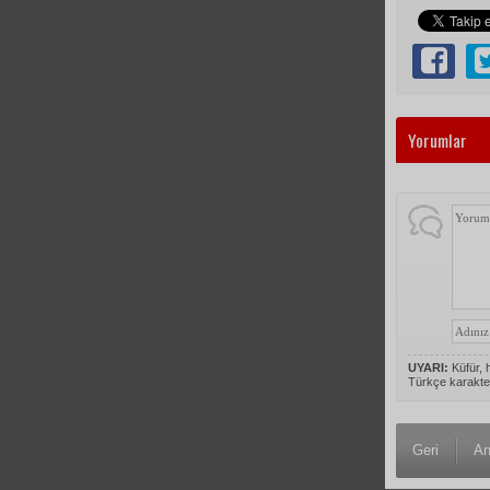
Yorumlar
UYARI:
Küfür, h
Türkçe karakte
Geri
An