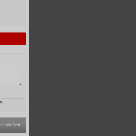
ış,
rizmin Sesi