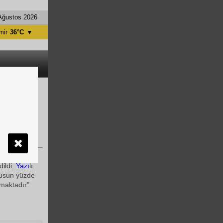
Ağustos 2026
mir
36°C
▼
tanbul
31°C
ntalya
36°C
nkara
28°C
 etkin
madan
dildi.
Yazı
lı
fusun yüzde
ymaktadır"