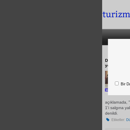
Dünya Sağlık
yolunun oku
Bir D
açıklamada, "
1'i salgına 
denildi.
Etiketler:
Dü