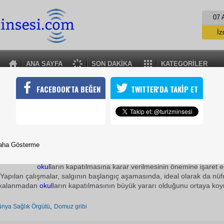
07 
İz
İs
A
ANA SAYFA
SON DAKİKA
KATEGORİLER
A
DOMUZ GRİBİ İÇİN ÇÖZÜM ARANIYOR
FACEBOOK'TA BEĞEN
TWITTER'DA TAKİP ET
 Örgütü (DSÖ), domuz gribi virüsünün yayılmasını frenlemenin en
lların kapatılması olduğunu savundu
12 Eylül 2009 / 19:00
TURİZMİN SESİ
aha Gösterme
DSÖ açıklamasında, nüfusun yüzde 1'i bile gribe yakalan
okul
ların kapatılmasına karar verilmesinin önemine işaret e
Yapılan çalışmalar, salgının başlangıç aşamasında, ideal olarak da nü
yakalanmadan
okul
ların kapatılmasının büyük yararı olduğunu ortaya ko
,
nya Sağlık Örgütü
Domuz gribi