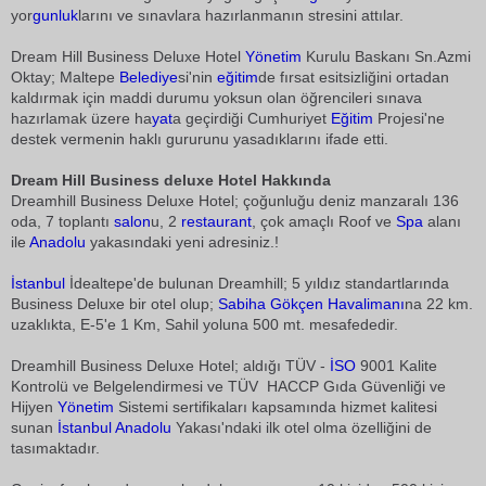
yor
gunluk
larını ve sınavlara hazırlanmanın stresini attılar.
Dream Hill Business Deluxe Hotel
Yönetim
Kurulu Baskanı Sn.Azmi
Oktay; Maltepe
Belediye
si'nin
eğitim
de fırsat esitsizliğini ortadan
kaldırmak için maddi durumu yoksun olan öğrencileri sınava
hazırlamak üzere ha
yat
a geçirdiği Cumhuriyet
Eğitim
Projesi'ne
destek vermenin haklı gururunu yasadıklarını ifade etti.
Dream Hill Business deluxe Hotel Hakkında
Dreamhill Business Deluxe Hotel; çoğunluğu deniz manzaralı 136
oda, 7 toplantı
salon
u, 2
restaurant
, çok amaçlı Roof ve
Spa
alanı
ile
Anadolu
yakasındaki yeni adresiniz.!
İstanbul
İdealtepe'de bulunan Dreamhill; 5 yıldız standartlarında
Business Deluxe bir otel olup;
Sabiha Gökçen
Havalimanı
na 22 km.
uzaklıkta, E-5'e 1 Km, Sahil yoluna 500 mt. mesafededir.
Dreamhill Business Deluxe Hotel; aldığı TÜV -
İSO
9001 Kalite
Kontrolü ve Belgelendirmesi ve TÜV  HACCP Gıda Güvenliği ve
Hijyen
Yönetim
Sistemi sertifikaları kapsamında hizmet kalitesi
sunan
İstanbul
Anadolu
Yakası'ndaki ilk otel olma özelliğini de
tasımaktadır.