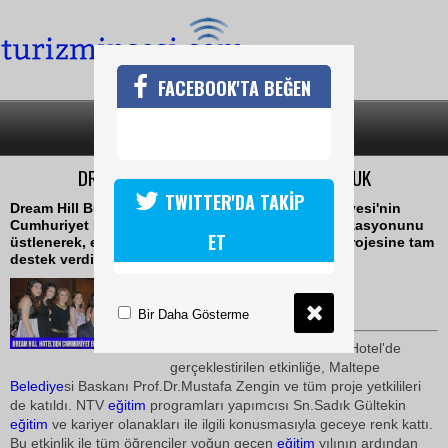
FACEBOOK'TA BEĞEN
SON DAKİKA
KATEGORİLER
DREAM HILL'DE TOPLUMSAL SORUMLULUK
TWITTER'DA TAKİP
Dream Hill Business Deluxe Hotel; Maltepe Belediyesi'nin
Cumhuriyet Eğitim Projesi yıl sonu etkinlik organizasyonunu
ET
üstlenerek, eğitim alanındaki sosyal sorumluluk projesine tam
destek verdi
17 Haziran 2010 / 15:35
TURİZMİN SESİ
Bir Daha Gösterme
Dream Hill Business Deluxe Hotel'de
gerçeklestirilen etkinliğe, Maltepe
Belediye
si Baskanı Prof.Dr.Mustafa Zengin ve tüm proje yetkilileri
de katıldı. NTV
eğitim
programları yapımcısı Sn.Sadık Gültekin
eğitim
ve kariyer olanakları ile ilgili konusmasıyla geceye renk kattı.
Bu etkinlik ile tüm öğrenciler yoğun geçen
eğitim
yılının ardından