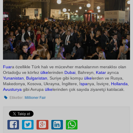
Fuar
a özellikle Türk halı ve mücevher markalarının meraklısı olan
Ortadoğu ve körfez
ülke
lerinden
Dubai
, Bahreyn,
Katar
ayrıca
Yunanistan
,
Bulgaristan
, Suriye gibi komşu
ülke
lerden ve Rusya,
Makedonya, Kosova, Ukrayna, İngiltere, İ
spa
nya, İsviçre,
Hollanda
,
Avusturya
gibi Avrupa
ülke
lerinden çok sayıda ziyaretçi katılacak.
Etiketler:
Millioner Fair