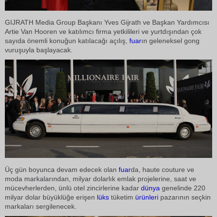
GIJRATH Media Group Başkanı Yves Gijrath ve Başkan Yardımcısı
Artie Van Hooren ve katılımcı firma yetkilileri ve yurtdışından çok
sayıda önemli konuğun katılacağı açılış,
fuar
ın geleneksel gong
vuruşuyla başlayacak.
Üç gün boyunca devam edecek olan
fuar
da, haute couture ve
moda markalarından, milyar dolarlık emlak projelerine, saat ve
mücevherlerden, ünlü otel zincirlerine kadar
dünya
genelinde 220
milyar dolar büyüklüğe erişen
lüks
tüketim
ürünleri
pazarının seçkin
markaları sergilenecek.