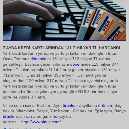
7 AYDA KREDİ KARTLARINDAN 131.7 MİLYAR TL HARCANDI
Yerli kredi kartların yurtiçi ve yurtdışı kullanımındaki işlem tutarı
Ocak-Temmuz
dönem
inde 131 milyar 712 milyon TL olarak
gerçekleşti. Böylece geçen yılın aynı
dönem
inde 115 milyar 374
milyon TL olan bu rakam % 14.2 artış göstermiş oldu. 131 milyar
712 milyon TL'nin 11 milyar 395 milyon TL'si nakit çekimi
oluştururken 120 milyar 317 milyon TL'si ise alışverişi oluşturdu.
Yerli kredi kartların yurtiçi ve yurtdışı kullanımındaki işlem tutarı
toplamda bir önceki yılın aynı ayına göre %16.3, bir önceki aya
göre ise yüzde 3.7 arttı.
Vimjo senin için o! Parfüm, Diyet
ürünleri
, Zayıflama
ürünleri
, Saç
bakım, Vitaminler, Sağlık, Yüz bakımı, Cilt bakımı, Epilasyon, Banyo
ürünleri
sizin için aradığınız herşey bu
adreste...
http://www.vimjo.com/