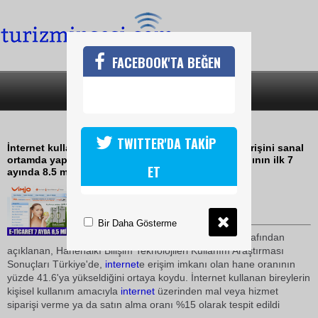
FACEBOOK'TA BEĞEN
SON DAKİKA
KATEGORİLER
E-TİCARET 5 EVDEN 2SİNE GİRDİ
TWITTER'DA TAKİP
İnternet kullanan 10 kişiden yaklaşık 2'sinin alışverişini sanal
ortamda yapmayı tercih etmesiyle e-ticaret 2010 yılının ilk 7
ET
ayında 8.5 milyar TL'ye dayandı
30 Ağustos 2010 / 15:14
TURİZMİN SESİ
Bir Daha Gösterme
Geçtiğimiz günlerde TÜİK tarafından
açıklanan, Hanehalkı Bilişim Teknolojileri Kullanım Araştırması
Sonuçları Türkiye'de,
internet
e erişim imkanı olan hane oranının
yüzde 41.6'ya yükseldiğini ortaya koydu. İnternet kullanan bireylerin
kişisel kullanım amacıyla
internet
üzerinden mal veya hizmet
siparişi verme ya da satın alma oranı %15 olarak tespit edildi