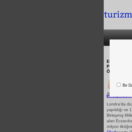
Eczacıbaşı, 
Projesi" ile 
Ödülünü (Go
Bir D
Londra'da düz
yapıldığı ve 
Birleşmiş Mil
alan Eczacıba
milyon ilköğr