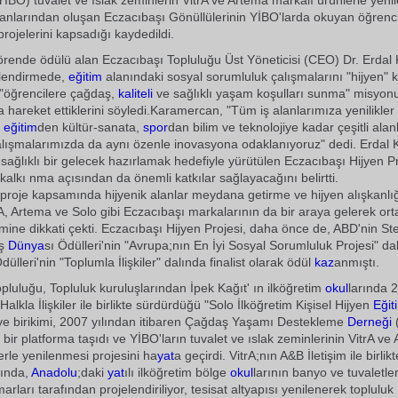
YİBO) tuvalet ve ıslak zeminlerin VitrA ve Artema markalı ürünlerle yeni
şanlarından oluşan Eczacıbaşı Gönüllülerinin YİBO'larda okuyan öğrenci
 projelerini kapsadığı kaydedildi.
örende ödülü alan Eczacıbaşı Topluluğu Üst Yöneticisi (CEO) Dr. Erda
rlendirmede,
eğitim
alanındaki sosyal sorumluluk çalışmalarını "hijyen"
"öğrencilere çağdaş,
kaliteli
ve sağlıklı yaşam koşulları sunma" misyon
 hareket ettiklerini söyledi.Karamercan, "Tüm iş alanlarımıza yenilikle
,
eğitim
den kültür-sanata,
spor
dan bilim ve teknolojiye kadar çeşitli alan
alışmalarımızda da aynı özenle inovasyona odaklanıyoruz" dedi. Erdal
 sağlıklı bir gelecek hazırlamak hedefiyle yürütülen Eczacıbaşı Hijyen Pr
kalkı nma açısından da önemli katkılar sağlayacağını belirtti.
roje kapsamında hijyenik alanlar meydana getirme ve hijyen alışkanlı
A, Artema ve Solo gibi Eczacıbaşı markalarının da bir araya gelerek orta
emine dikkati çekti. Eczacıbaşı Hijyen Projesi, daha önce de, ABD'nin S
İş
Dünya
sı Ödülleri'nin "Avrupa;nın En İyi Sosyal Sorumluluk Projesi" d
ülleri'nin "Toplumla İlişkiler" dalında finalist olarak ödül
kaz
anmıştı.
pluluğu, Topluluk kuruluşlarından İpek Kağıt' ın ilköğretim
okul
larında 
alkla İlişkiler ile birlikte sürdürdüğü "Solo İlköğretim Kişisel Hijyen
Eğit
i ve birikimi, 2007 yılından itibaren Çağdaş Yaşamı Destekleme
Derneği
rklı bir platforma taşıdı ve YİBO'ların tuvalet ve ıslak zeminlerinin VitrA v
erle yenilenmesi projesini ha
yat
a geçirdi. VitrA;nın A&B İletişim ile birli
ında,
Anadolu
;daki
yat
ılı ilköğretim bölge
okul
larının banyo ve tuvaletle
rları tarafından projelendiriliyor, tesisat altyapısı yenilenerek topluluk