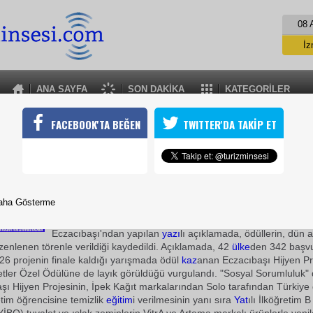
08 
İz
İs
A
ANA SAYFA
SON DAKİKA
KATEGORİLER
A
ECZACIBAŞINA ALTIN DÜNYA ÖDÜLÜ
FACEBOOK'TA BEĞEN
TWITTER'DA TAKİP ET
Türkiye genelindeki pek çok ilköğretim okulunu kapsayan "Eczacı
Uluslararası Halkla İlişkiler Derneği (IPRA) tarafından verilen Altın
lden World Award) kazandı.
31 Ekim 2009 / 20:08
aha Gösterme
TURİZMİN SESİ
Eczacıbaşı'ndan yapılan
yazı
lı açıklamada, ödüllerin, dün
enlenen törenle verildiği kaydedildi. Açıklamada, 42
ülke
den 342 başv
126 projenin finale kaldığı yarışmada ödül
kaz
anan Eczacıbaşı Hijyen Pr
letler Özel Ödülüne de layık görüldüğü vurgulandı. "Sosyal Sorumluluk" 
şı Hijyen Projesinin, İpek Kağıt markalarından Solo tarafından Türkiye
etim öğrencisine temizlik
eğitim
i verilmesinin yanı sıra
Yat
ılı İlköğretim B