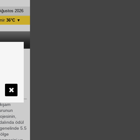
Ağustos 2026
mir
36°C
▼
tanbul
31°C
ntalya
36°C
nkara
28°C
başı Hijyen
 Dünya
 akşam
urunun
ojesinin,
dalında ödül
 genelinde 5.5
 ölge