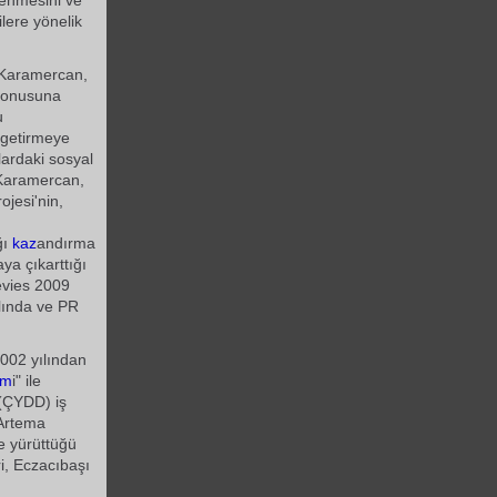
lenmesini ve
lere yönelik
l Karamercan,
 konusuna
u
r getirmeye
lardaki sosyal
 Karamercan,
ojesi'nin,
ğı
kaz
andırma
ya çıkarttığı
tevies 2009
alında ve PR
2002 yılından
im
i" ile
(ÇYDD) iş
e Artema
kte yürüttüğü
ri, Eczacıbaşı