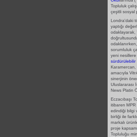
Okul
larında (
Topluluk çalı
çeşitli sosyal
Londra'daki t
yaptığı değe
odaklayarak, 
doğrultusunda
odaklanırken
sorumluluk ç
yeni nesillere
sürdürülebilir
Karamercan, p
amacıyla Vitr
sinerjinin ön
Uluslararası 
News Platin Öd
Eczacıbaşı To
itibaren MPR H
edindiği bilg
birliği ile fa
markalı ürünl
proje kapsam
Topluluğu mima