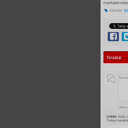
markalarında
Etiketler:
E
Yorumlar
UYARI:
Küfür, h
Türkçe karakte