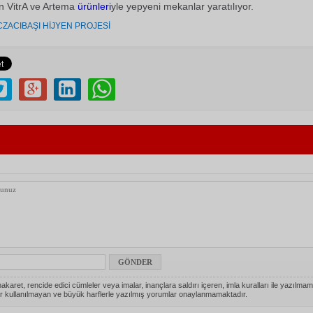
n VitrA ve Artema
ürünleri
yle yepyeni mekanlar yaratılıyor.
CZACIBAŞI HİJYEN PROJESİ
akaret, rencide edici cümleler veya imalar, inançlara saldırı içeren, imla kuralları ile yazılmam
r kullanılmayan ve büyük harflerle yazılmış yorumlar onaylanmamaktadır.