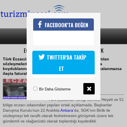
FACEBOOK'TA BEĞEN
SON DAKİKA
KATEGORİLER
ECZACILAR SÖZLEŞMELERİ REDDEDECEK
TWITTER'DA TAKİP
Türk Eczacıları Birliği ''Eczacıların kendilerine dayatılan
sözleşmeleri tek tek reddedecekleri iradesini ortaya
ET
koyduklarını, 16 Ocak'a kadar Birlikle sözleşme imzalanmazsa
ilaçta faturalı döneme geçileceğini'' bildirdi
24 Aralık 2009 / 18:30
TURİZMİN SESİ
Bir Daha Gösterme
Türk Eczacıları Birliği Merkez Heyeti ve 51
bölge eczacı odasından yapılan ortak açıklamada, Başkanlar
Danışma Kurulu'nun 22 Aralıkta
Ankara
'da, SGK'nın Birlik ile
sözleşmeyi tek taraflı olarak feshetmesini görüşmek üzere tek
gündemli ve olağanüstü olarak toplandığı kaydedildi.