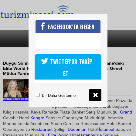
FACEBOOK'TA BEĞEN
SON DAKİKA
KATEGORİLER
ELITE WORLD OTELDE ATAMA
TWITTER'DA TAKİP
Duygu Sönmez Kılıç, Elite Yatırım AŞ. ye ait Talimhane'deki
Elite World Hotel'in Satış ve Pazarlamadan Sorumlu Genel
ET
Müdür Yardımcısı oldu.
24 Şubat 2009 / 15:30
TURİZMİN SESİ
Bir Daha Gösterme
Profesyonel iş yaşamına Crowne Plaza'da
Operatör  Resepsiyonist olarak başlayan
Kılıç sırasıyla; Kaya Ramada Plaza Banket Satış Müdürlüğü,
Grand
Cevahir Hotel
Kongre
Satış ve Operasyon Müdürlüğü, Amerika
Manhattan'da Acente ve South Carolina Renaissance Hotel Banket
Operasyon ve
Restaurant
Şefliği,
Dedeman
Hotel
İstanbul
Satış ve
Pazarlama Müdürlüğü,
Elite World
Hotel
İstanbul
'da Satış ve