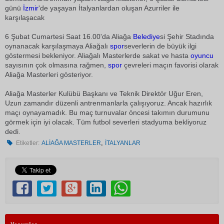
günü
İzmir
'de yaşayan İtalyanlardan oluşan Azurriler ile
karşılaşacak
6 Şubat Cumartesi Saat 16.00'da Aliağa
Belediye
si Şehir Stadında
oynanacak karşılaşmaya Aliağalı
spor
severlerin de büyük ilgi
göstermesi bekleniyor. Aliağalı Masterlerde sakat ve hasta
oyuncu
sayısının çok olmasına rağmen,
spor
çevreleri maçın favorisi olarak
Aliağa Masterleri gösteriyor.
Aliağa Masterler Kulübü Başkanı ve Teknik Direktör Uğur Eren,
Uzun zamandır düzenli antrenmanlarla çalışıyoruz. Ancak hazırlık
maçı oynayamadık. Bu maç turnuvalar öncesi takımın durumunu
görmek için iyi olacak. Tüm futbol severleri stadyuma bekliyoruz
dedi.
,
Etiketler:
ALİAĞA MASTERLER
İTALYANLAR