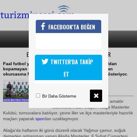
FACEBOOK'TA BEĞEN
SON DAKİKA
KATEGORİLER
EMEKTAR OYUNCULAR SAHAYA ÇIKIYOR
TWITTER'DA TAKİP
Faal futbol yaşamını noktaladıktan sonra da futboldan
kopamayan emektar oyuncular geçen yıllara meydan
ET
okurcasına Masterler maçlarında tüm hünerlerini gösteriyor.
04 Şubat 2010 / 16:39
TURİZMİN SESİ
Bir Daha Gösterme
Aliağanın eski profesyonel ve amatör
futbolcularından oluşan Aliağa Masterler
Kulübü, turnuvalara katılıyor, çevre iller ve ilçe masterleriyle hazırlık
maçları yaparak
spor
dan uzaklaşmıyor.
Aliağa'da haftanın iki günü düzenli olarak Yağmur çamur, soğuk
demeden antrenman yapan Aliağa Masterler, 6 Şubat Cumartesi