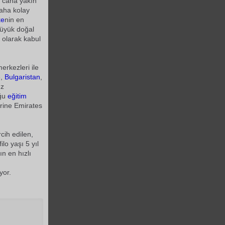
, cana yakın
daha kolay
ke
nin en
büyük doğal
i olarak kabul
erkezleri ile
e,
Bulgaristan
,
ız
uğu
eğitim
erine Emirates
cih edilen,
lo yaşı 5 yıl
ın en hızlı
yor.