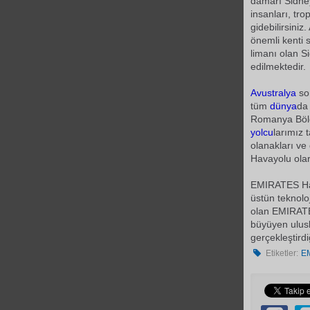
damarı Sidne
insanları, tr
gidebilirsini
önemli kenti s
limanı olan S
edilmektedir.
Avustralya
so
tüm
dünya
d
Romanya Bölg
yolcu
larımız 
olanakları ve
Havayolu ola
EMIRATES H
üstün teknoloj
olan EMIRATES
büyüyen ulusl
gerçekleştird
Etiketler:
E