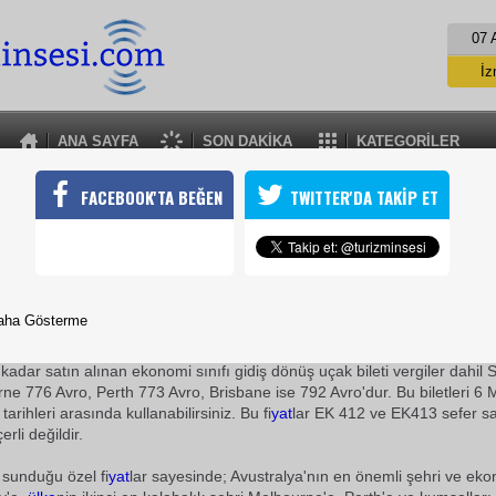
07 
İz
İs
A
ANA SAYFA
SON DAKİKA
KATEGORİLER
A
EMIRATES İLE UZAKLAR YAKIN OLUYOR
FACEBOOK'TA BEĞEN
TWITTER'DA TAKİP ET
ayolları; Sidney, Melbourne, Perth, Brisbane'e çok özel fiyatlar
25 Mayıs 2010 / 10:53
TURİZMİN SESİ
aha Gösterme
Dubai
merkezli uluslararası havayolu şirketi EMIRATES'in öz
dünya
nın en uç noktasına kadar uçmak şimdi çok daha kol
 kadar satın alınan ekonomi sınıfı gidiş dönüş uçak bileti vergiler dahil
ne 776 Avro, Perth 773 Avro, Brisbane ise 792 Avro'dur. Bu biletleri 6 
arihleri arasında kullanabilirsiniz. Bu fi
yat
lar EK 412 ve EK413 sefer say
rli değildir.
sunduğu özel fi
yat
lar sayesinde; Avustralya'nın en önemli şehri ve ek