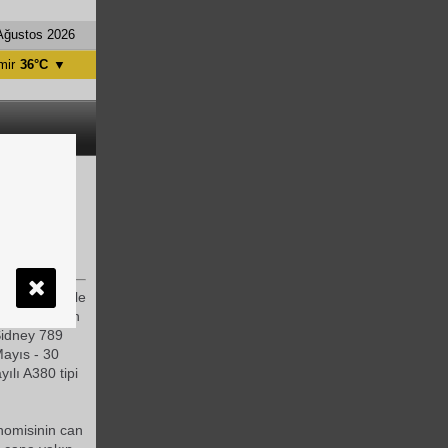
Ağustos 2026
mir
36°C
▼
tanbul
31°C
ntalya
36°C
nkara
28°C
 sunuyor
el fi
yat
ları ile
ay. 7 Haziran
 Sidney 789
Mayıs - 30
ılı A380 tipi
onomisinin can