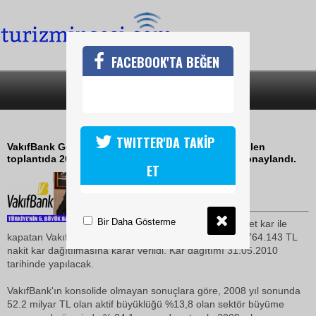
FACEBOOK'TA BEĞEN
SON DAKİKA
KATEGORİLER
EN HIZLI BÜYÜYEN BANKA
TWITTER'DA TAKİP
VakıfBank Genel Müdürlük Binası'nda gerçekleştirilen
toplantıda 2009 yılı faaliyet hesapları incelenerek onaylandı.
ET
20 Mart 2010 / 14:26
TURİZMİN SESİ
Bir Daha Gösterme
2009 yılını 1.251 Milyon TL net kar ile
kapatan VakıfBank'ın Genel Kurulu'nda ortaklara 120.764.143 TL
nakit kar dağıtılmasına karar verildi. Kar dağıtımı 31.05.2010
tarihinde yapılacak.
VakıfBank'ın konsolide olmayan sonuçlara göre, 2008 yıl sonunda
52.2 milyar TL olan aktif büyüklüğü %13,8 olan sektör büyüme