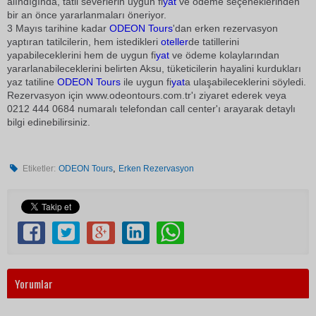
alındığında, tatil severlerin uygun fi
yat
ve ödeme seçeneklerinden
bir an önce yararlanmaları öneriyor.
3 Mayıs tarihine kadar
ODEON Tours
'dan erken rezervasyon
yaptıran tatilcilerin, hem istedikleri
oteller
de tatillerini
yapabileceklerini hem de uygun fi
yat
ve ödeme kolaylarından
yararlanabileceklerini belirten Aksu, tüketicilerin hayalini kurdukları
yaz tatiline
ODEON Tours
ile uygun fi
yat
a ulaşabileceklerini söyledi.
Rezervasyon için www.odeontours.com.tr'ı ziyaret ederek veya
0212 444 0684 numaralı telefondan call center'ı arayarak detaylı
bilgi edinebilirsiniz.
,
Etiketler:
ODEON Tours
Erken Rezervasyon
Yorumlar