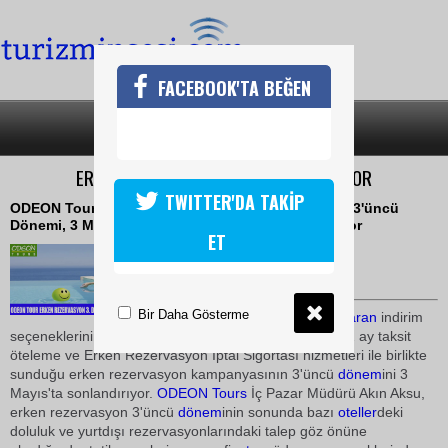
FACEBOOK'TA BEĞEN
SON DAKİKA
KATEGORİLER
ERKEN REZERVASYON 3 MAYIS'TA BİTİYOR
TWITTER'DA TAKİP
ODEON Tours Erken Rezervasyon Kampanyasının 3'üncü
Dönemi, 3 Mayıs'ta Bütün Avantajlarıyla Sona Eriyor
ET
29 Nisan 2010 / 18:34
TURİZMİN SESİ
Bir Daha Gösterme
ODEON Tours, yüzde 35'e
varan
indirim
seçeneklerinin yanı sıra 12 aya kadar taksitlendirme, 2 ay taksit
öteleme ve Erken Rezervasyon İptal Sigortası hizmetleri ile birlikte
sunduğu erken rezervasyon kampanyasının 3'üncü
dönem
ini 3
Mayıs'ta sonlandırıyor.
ODEON Tours
İç Pazar Müdürü Akın Aksu,
erken rezervasyon 3'üncü
dönem
inin sonunda bazı
oteller
deki
doluluk ve yurtdışı rezervasyonlarındaki talep göz önüne